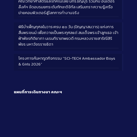
คณะวิทยาศาสตร์และเทคโนโลยี มทร.ธัญบุรี ร่วมกับ อินเตอร์
ลิ้งค์ฯ จัดอบรมยกระดับทักษะดิจิทัล เสริมเกราะความรู้เครือ
ข่ายคอมพิวเตอร์สู่โลกการทำงานจริง
พิธีบำเพ็ญกุศลในวาระครบ ๕๐ วัน (ปัญญาสมวาร) แห่งการ
สิ้นพระชนม์ เพื่อถวายเป็นพระกุศลแด่ สมเด็จพระเจ้าลูกเธอ เจ้า
ฟ้าพัชรกิติยาภา นเรนทิราเทพยวดี กรมหลวงราชสาริณีสิริ
พัชร มหาวัชรราชธิดา
โครงการค้นหาทูตกิจกรรม “SCI-TECH Ambassador Boys
& Girls 2026”
แผนที่การเดินทางมา
คณะฯ