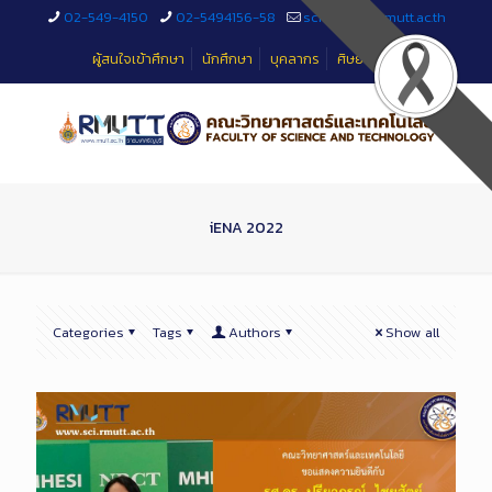
Skip
02-549-4150
02-5494156-58
sciteched@rmutt.ac.th
to
Content
ผู้สนใจเข้าศึกษา
นักศึกษา
บุคลากร
ศิษย์เก่า
iENA 2022
Categories
Tags
Authors
Show all