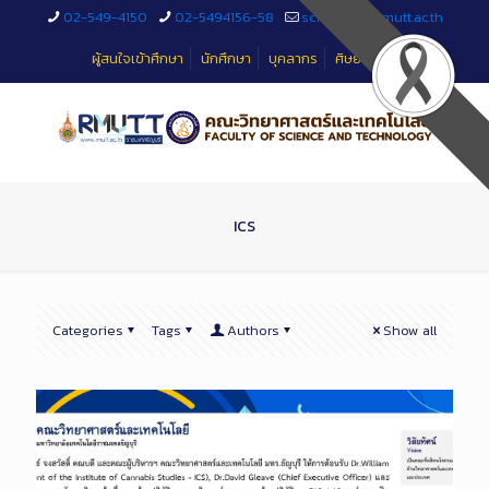
Skip
02-549-4150
02-5494156-58
sciteched@rmutt.ac.th
to
Content
ผู้สนใจเข้าศึกษา
นักศึกษา
บุคลากร
ศิษย์เก่า
ICS
Categories
Tags
Authors
Show all