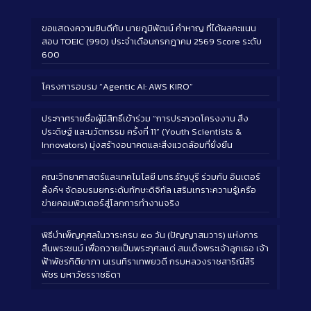
ขอแสดงความยินดีกับ นายภูมิพัฒน์ คำหาญ ที่ได้ผลคะแนน
สอบ TOEIC (990) ประจำเดือนกรกฎาคม 2569 Score ระดับ
600
โครงการอบรม “Agentic AI: AWS KIRO”
ประกาศรายชื่อผู้มีสิทธิ์เข้าร่วม “การประกวดโครงงาน สิ่ง
ประดิษฐ์ และนวัตกรรม ครั้งที่ 11” (Youth Scientists &
Innovators) มุ่งสร้างอนาคตและสิ่งแวดล้อมที่ยั่งยืน
คณะวิทยาศาสตร์และเทคโนโลยี มทร.ธัญบุรี ร่วมกับ อินเตอร์
ลิ้งค์ฯ จัดอบรมยกระดับทักษะดิจิทัล เสริมเกราะความรู้เครือ
ข่ายคอมพิวเตอร์สู่โลกการทำงานจริง
พิธีบำเพ็ญกุศลในวาระครบ ๕๐ วัน (ปัญญาสมวาร) แห่งการ
สิ้นพระชนม์ เพื่อถวายเป็นพระกุศลแด่ สมเด็จพระเจ้าลูกเธอ เจ้า
ฟ้าพัชรกิติยาภา นเรนทิราเทพยวดี กรมหลวงราชสาริณีสิริ
พัชร มหาวัชรราชธิดา