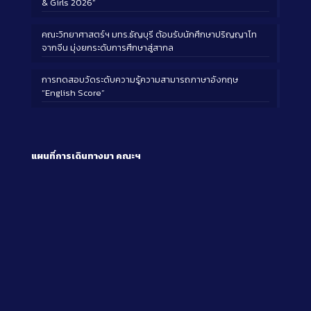
& Girls 2026”
คณะวิทยาศาสตร์ฯ มทร.ธัญบุรี ต้อนรับนักศึกษาปริญญาโท
จากจีน มุ่งยกระดับการศึกษาสู่สากล
การทดสอบวัดระดับความรู้ความสามารถภาษาอังกฤษ
“English Score”
แผนที่การเดินทางมา
คณะฯ