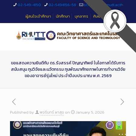
Skip
02-549-4150
02-5494156-58
sciteched@rmutt.ac.th
to
Content
ผู้สนใจเข้าศึกษา
นักศึกษา
บุคลากร
ศิษย์เก่า
ขอแสดงความยินดีกับ ดร.รังสรรค์ ปัญญาทิพย์ ในโอกาสได้รับการ
สนับสนุน ทุนวิจัยและนวัตกรรม ทุนพัฒนาศักยภาพในการทำงานวิจัย
ของอาจารย์รุ่นใหม่ ประจำปีงบประมาณ พ.ศ. 2569
Published by
พจรินทร์ ผาสุข
on
January 5, 2026