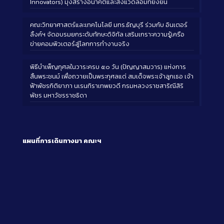
Innovators) มุ่งสร้างอนาคตและสิ่งแวดล้อมที่ยั่งยืน
คณะวิทยาศาสตร์และเทคโนโลยี มทร.ธัญบุรี ร่วมกับ อินเตอร์
ลิ้งค์ฯ จัดอบรมยกระดับทักษะดิจิทัล เสริมเกราะความรู้เครือ
ข่ายคอมพิวเตอร์สู่โลกการทำงานจริง
พิธีบำเพ็ญกุศลในวาระครบ ๕๐ วัน (ปัญญาสมวาร) แห่งการ
สิ้นพระชนม์ เพื่อถวายเป็นพระกุศลแด่ สมเด็จพระเจ้าลูกเธอ เจ้า
ฟ้าพัชรกิติยาภา นเรนทิราเทพยวดี กรมหลวงราชสาริณีสิริ
พัชร มหาวัชรราชธิดา
แผนที่การเดินทางมา
คณะฯ