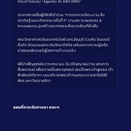
โครงการอบรม “Agentic AI: AWS KIRO”
ประกาศรายชื่อผู้มีสิทธิ์เข้าร่วม “การประกวดโครงงาน สิ่ง
ประดิษฐ์ และนวัตกรรม ครั้งที่ 11” (Youth Scientists &
Innovators) มุ่งสร้างอนาคตและสิ่งแวดล้อมที่ยั่งยืน
คณะวิทยาศาสตร์และเทคโนโลยี มทร.ธัญบุรี ร่วมกับ อินเตอร์
ลิ้งค์ฯ จัดอบรมยกระดับทักษะดิจิทัล เสริมเกราะความรู้เครือ
ข่ายคอมพิวเตอร์สู่โลกการทำงานจริง
พิธีบำเพ็ญกุศลในวาระครบ ๕๐ วัน (ปัญญาสมวาร) แห่งการ
สิ้นพระชนม์ เพื่อถวายเป็นพระกุศลแด่ สมเด็จพระเจ้าลูกเธอ เจ้า
ฟ้าพัชรกิติยาภา นเรนทิราเทพยวดี กรมหลวงราชสาริณีสิริ
พัชร มหาวัชรราชธิดา
แผนที่การเดินทางมา
คณะฯ