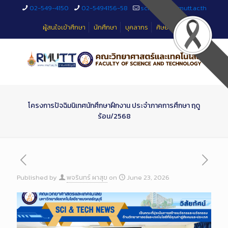
Skip
02-549-4150
02-5494156-58
sciteched@rmutt.ac.th
to
Content
ผู้สนใจเข้าศึกษา
นักศึกษา
บุคลากร
ศิษย์เก่า
โครงการปัจฉิมนิเทศนักศึกษาฝึกงาน ประจำภาคการศึกษา ฤดู
ร้อน/2568
Published by
พจรินทร์ ผาสุข
on
June 23, 2026