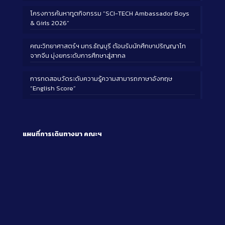
โครงการค้นหาทูตกิจกรรม “SCI-TECH Ambassador Boys
& Girls 2026”
คณะวิทยาศาสตร์ฯ มทร.ธัญบุรี ต้อนรับนักศึกษาปริญญาโท
จากจีน มุ่งยกระดับการศึกษาสู่สากล
การทดสอบวัดระดับความรู้ความสามารถภาษาอังกฤษ
“English Score”
แผนที่การเดินทางมา
คณะฯ