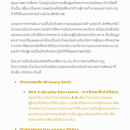
คุณภาพการศึกษา โดยมุ่งเน้นการเพิ่มพูนทักษะทางเทคนิคและวิชาชีพที่
จำเป็น เพื่อเตรียมความพร้อมให้นักศึกษาก้าวสู่การทำงานและการมีงาน
ทำที่ดีในอนาคตอย่างมีประสิทธิภาพ
บรรยากาศภายในงานเป็นไปด้วยความอบอุ่นและสร้างสรรค์ นักศึกษาได้
ร่วมแบ่งปันประสบการณ์การฝึกงานในหลากหลายบริบท พร้อมรับฟังข้อ
เสนอแนะอย่างใกล้ชิดจากคณาจารย์และผู้รับผิดชอบโครงการ ซึ่งข้อมูล
และการสะท้อนผลเหล่านี้จะเป็นประโยชน์อย่างยิ่งต่อการพัฒนาศักยภาพ
ทางวิชาชีพของนักศึกษาให้ตอบโจทย์ความต้องการของตลาดแรงงาน
และก้าวไปสู่การเป็นบัณฑิตนักปฏิบัติที่มีคุณภาพต่อไป
โครงการปัจฉิมนิเทศนักศึกษาฝึกงาน ประจำภาคการศึกษา ฤดู
ร้อน/2568 ดำเนินงานโดยมีความสอดคล้องกับเป้าหมายการพัฒนาที่
ยั่งยืน (SDGs) ดังนี้:
เป้าหมายหลัก (Primary SDG):
SDG 4 (Quality Education – การศึกษาที่เท่าเทียม):
สอดคล้องกับเป้าหมายย่อย
4.4
เพิ่มจำนวนเยาวชนและ
ผู้ใหญ่ที่มีทักษะที่เกี่ยวข้อง รวมถึงทักษะทางเทคนิคและอาชีพ
สำหรับการทำงาน การมีงานทำที่ดี และการเป็นผู้ประกอบการ
ผ่านกระบวนการสรุปผลการเรียนรู้และพัฒนาทักษะวิชาชีพ
หลังจากการฝึกปฏิบัติงานจริง
เป้าหมายรอง (Secondary SDGs):