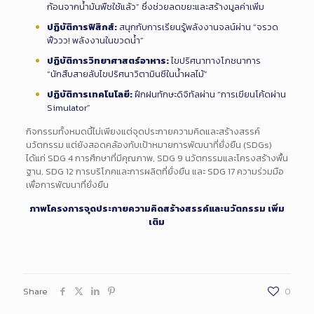
ก้อนจากน้ำมันพืชใช้แล้ว” ซึ่งช่วยลดขยะและสร้างมูลค่าเพิ่ม
ปฏิบัติการฟิสิกส์:
สนุกกับการเรียนรู้พลังงานจลน์ผ่าน “จรวด
ฟิ้ววว! พลังงานในขวดน้ำ”
ปฏิบัติการวิทยาศาสตร์อาหาร:
ไขปริศนาทางโภชนาการ
“นักสืบสายลับไขปริศนาวิตามินซีในน้ำผลไม้”
ปฏิบัติการเทคโนโลยี:
ฝึกฝนทักษะดิจิทัลผ่าน “การเขียนโค้ดผ่าน
Simulator”
กิจกรรมทั้งหมดนี้ไม่เพียงแต่จุดประกายความคิดและสร้างสรรค์
นวัตกรรม แต่ยังสอดคล้องกับเป้าหมายการพัฒนาที่ยั่งยืน (SDGs)
ได้แก่ SDG 4 การศึกษาที่มีคุณภาพ, SDG 9 นวัตกรรมและโครงสร้างพื้น
ฐาน, SDG 12 การบริโภคและการผลิตที่ยั่งยืน และ SDG 17 ความร่วมมือ
เพื่อการพัฒนาที่ยั่งยืน
ภาพโครงการจุดประกายความคิดสร้างสรรค์และนวัตกรรม เพิ่ม
เติม
Share
0