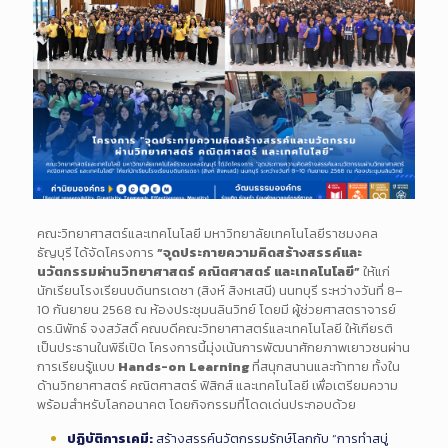
คณะวิทยาศาสตร์และเทคโนโลยี มหาวิทยาลัยเทคโนโลยีราชมงคล
ธัญบุรี ได้จัดโครงการ
“จุดประกายความคิดสร้างสรรค์และ
นวัตกรรมผ่านวิทยาศาสตร์ คณิตศาสตร์ และเทคโนโลยี”
ให้แก่
นักเรียนโรงเรียนบดินทรเดชา (สิงห์ สิงหเสนี) นนทบุรี ระหว่างวันที่ 8–
10 กันยายน 2568 ณ ห้องประชุมนลินวิทย์ โดยมี ผู้ช่วยศาสตราจารย์
ดร.นิพัทธ์ จงสวัสดิ์ คณบดีคณะวิทยาศาสตร์และเทคโนโลยี ให้เกียรติ
เป็นประธานในพิธีเปิด โครงการนี้มุ่งเน้นการพัฒนาศักยภาพเยาวชนผ่าน
การเรียนรู้แบบ
Hands-on Learning
ที่สนุกสนานและท้าทาย ทั้งใน
ด้านวิทยาศาสตร์ คณิตศาสตร์ ฟิสิกส์ และเทคโนโลยี เพื่อเตรียมความ
พร้อมสำหรับโลกอนาคต โดยกิจกรรมที่โดดเด่นประกอบด้วย
ปฏิบัติการเคมี:
สร้างสรรค์นวัตกรรมรักษ์โลกกับ “การทำสบู่