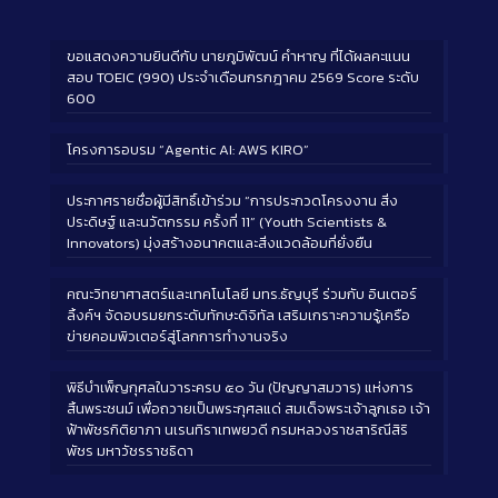
ขอแสดงความยินดีกับ นายภูมิพัฒน์ คำหาญ ที่ได้ผลคะแนน
สอบ TOEIC (990) ประจำเดือนกรกฎาคม 2569 Score ระดับ
600
โครงการอบรม “Agentic AI: AWS KIRO”
ประกาศรายชื่อผู้มีสิทธิ์เข้าร่วม “การประกวดโครงงาน สิ่ง
ประดิษฐ์ และนวัตกรรม ครั้งที่ 11” (Youth Scientists &
Innovators) มุ่งสร้างอนาคตและสิ่งแวดล้อมที่ยั่งยืน
คณะวิทยาศาสตร์และเทคโนโลยี มทร.ธัญบุรี ร่วมกับ อินเตอร์
ลิ้งค์ฯ จัดอบรมยกระดับทักษะดิจิทัล เสริมเกราะความรู้เครือ
ข่ายคอมพิวเตอร์สู่โลกการทำงานจริง
พิธีบำเพ็ญกุศลในวาระครบ ๕๐ วัน (ปัญญาสมวาร) แห่งการ
สิ้นพระชนม์ เพื่อถวายเป็นพระกุศลแด่ สมเด็จพระเจ้าลูกเธอ เจ้า
ฟ้าพัชรกิติยาภา นเรนทิราเทพยวดี กรมหลวงราชสาริณีสิริ
พัชร มหาวัชรราชธิดา