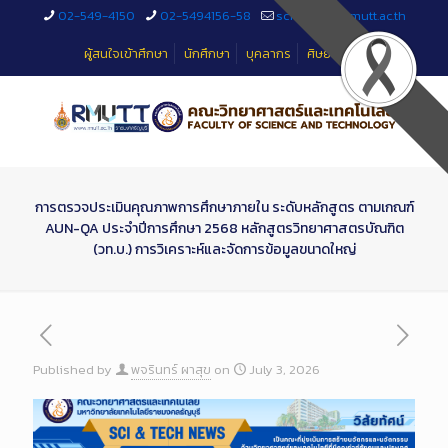
Skip
02-549-4150
02-5494156-58
sciteched@rmutt.ac.th
to
Content
ผู้สนใจเข้าศึกษา
นักศึกษา
บุคลากร
ศิษย์เก่า
การตรวจประเมินคุณภาพการศึกษาภายใน ระดับหลักสูตร ตามเกณฑ์
AUN-QA ประจำปีการศึกษา 2568 หลักสูตรวิทยาศาสตรบัณฑิต
(วท.บ.) การวิเคราะห์และจัดการข้อมูลขนาดใหญ่
Published by
พจรินทร์ ผาสุข
on
July 3, 2026