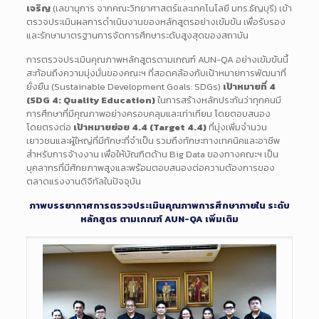
เจริญ
(เลขานุการ จากคณะวิทยาศาสตร์และเทคโนโลยี มทร.ธัญบุรี) เข้า
ตรวจประเมินผลการดำเนินงานของหลักสูตรอย่างเข้มข้น เพื่อรับรอง
และรักษามาตรฐานการจัดการศึกษาระดับสูงสุดของสถาบัน
การตรวจประเมินคุณภาพหลักสูตรตามเกณฑ์ AUN-QA อย่างเข้มข้นนี้
สะท้อนถึงความมุ่งมั่นของคณะฯ ที่สอดคล้องกับเป้าหมายการพัฒนาที่
ยั่งยืน (Sustainable Development Goals: SDGs)
เป้าหมายที่ 4
(SDG 4: Quality Education)
ในการสร้างหลักประกันว่าทุกคนมี
การศึกษาที่มีคุณภาพอย่างครอบคลุมและเท่าเทียม โดยตอบสนอง
โดยตรงต่อ
เป้าหมายย่อย 4.4 (Target 4.4)
ที่มุ่งเพิ่มจำนวน
เยาวชนและผู้ใหญ่ที่มีทักษะที่จำเป็น รวมถึงทักษะทางเทคนิคและอาชีพ
สำหรับการจ้างงาน เพื่อให้บัณฑิตด้าน Big Data ของทางคณะฯ เป็น
บุคลากรที่มีศักยภาพสูงและพร้อมตอบสนองต่อความต้องการของ
ตลาดแรงงานดิจิทัลในปัจจุบัน
ภาพบรรยากาศการตรวจประเมินคุณภาพการศึกษาภายใน ระดับ
หลักสูตร ตามเกณฑ์ AUN-QA เพิ่มเติม