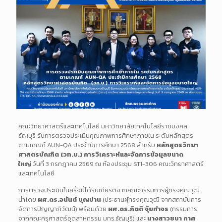
คณะวิทยาศาสตร์และเทคโนโลยี มหาวิทยาลัยเทคโนโลยีราชมงคล
ธัญบุรี รับการตรวจประเมินคุณภาพการศึกษาภายใน ระดับหลักสูตร
ตามเกณฑ์ AUN-QA ประจำปีการศึกษา 2568 สำหรับ
หลักสูตรวิทยา
ศาสตรบัณฑิต (วท.บ.) การวิเคราะห์และจัดการข้อมูลขนาด
ใหญ่
วันที่ 3 กรกฎาคม 2569 ณ ห้องประชุม ST1-306 คณะวิทยาศาสตร์
และเทคโนโลยี
การตรวจประเมินในครั้งนี้ได้รับเกียรติจากคณะกรรมการผู้ทรงคุณวุฒิ
นำโดย
ผศ.ดร.อนันต์ บุญปาน
(ประธานผู้ทรงคุณวุฒิ จากสถาบันการ
จัดการปัญญาภิวัฒน์) พร้อมด้วย
ผศ.ดร.กิตติ จุ้ยกำจร
(กรรมการ
จากคณะครุศาสตร์อุตสาหกรรม มทร.ธัญบุรี) และ
นางสาวชบา กาศ