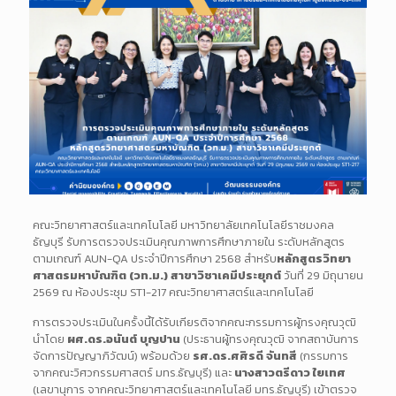
คณะวิทยาศาสตร์และเทคโนโลยี มหาวิทยาลัยเทคโนโลยีราชมงคล
ธัญบุรี รับการตรวจประเมินคุณภาพการศึกษาภายใน ระดับหลักสูตร
ตามเกณฑ์ AUN-QA ประจำปีการศึกษา 2568 สำหรับ
หลักสูตรวิทยา
ศาสตรมหาบัณฑิต (วท.ม.) สาขาวิชาเคมีประยุกต์
วันที่ 29 มิถุนายน
2569 ณ ห้องประชุม ST1-217 คณะวิทยาศาสตร์และเทคโนโลยี
การตรวจประเมินในครั้งนี้ได้รับเกียรติจากคณะกรรมการผู้ทรงคุณวุฒิ
นำโดย
ผศ.ดร.อนันต์ บุญปาน
(ประธานผู้ทรงคุณวุฒิ จากสถาบันการ
จัดการปัญญาภิวัฒน์) พร้อมด้วย
รศ.ดร.ศศิรดี จันทสี
(กรรมการ
จากคณะวิศวกรรมศาสตร์ มทร.ธัญบุรี) และ
นางสาวตรีดาว ใยเทศ
(เลขานุการ จากคณะวิทยาศาสตร์และเทคโนโลยี มทร.ธัญบุรี) เข้าตรวจ