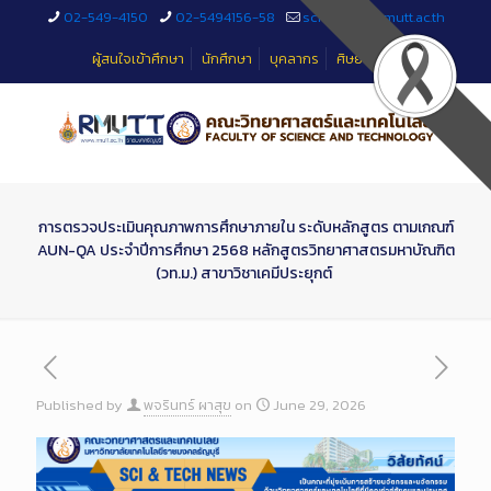
Skip
02-549-4150
02-5494156-58
sciteched@rmutt.ac.th
to
Content
ผู้สนใจเข้าศึกษา
นักศึกษา
บุคลากร
ศิษย์เก่า
การตรวจประเมินคุณภาพการศึกษาภายใน ระดับหลักสูตร ตามเกณฑ์
AUN-QA ประจำปีการศึกษา 2568 หลักสูตรวิทยาศาสตรมหาบัณฑิต
(วท.ม.) สาขาวิชาเคมีประยุกต์
Published by
พจรินทร์ ผาสุข
on
June 29, 2026