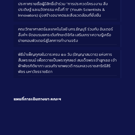
ประกาศรายชื่อผู้มีสิทธิ์เข้าร่วม “การประกวดโครงงาน สิ่ง
ประดิษฐ์ และนวัตกรรม ครั้งที่ 11” (Youth Scientists &
Innovators) มุ่งสร้างอนาคตและสิ่งแวดล้อมที่ยั่งยืน
คณะวิทยาศาสตร์และเทคโนโลยี มทร.ธัญบุรี ร่วมกับ อินเตอร์
ลิ้งค์ฯ จัดอบรมยกระดับทักษะดิจิทัล เสริมเกราะความรู้เครือ
ข่ายคอมพิวเตอร์สู่โลกการทำงานจริง
พิธีบำเพ็ญกุศลในวาระครบ ๕๐ วัน (ปัญญาสมวาร) แห่งการ
สิ้นพระชนม์ เพื่อถวายเป็นพระกุศลแด่ สมเด็จพระเจ้าลูกเธอ เจ้า
ฟ้าพัชรกิติยาภา นเรนทิราเทพยวดี กรมหลวงราชสาริณีสิริ
พัชร มหาวัชรราชธิดา
แผนที่การเดินทางมา
คณะฯ