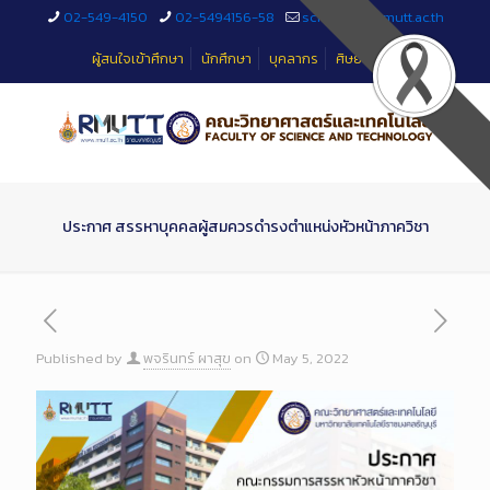
Skip
02-549-4150
02-5494156-58
sciteched@rmutt.ac.th
to
Content
ผู้สนใจเข้าศึกษา
นักศึกษา
บุคลากร
ศิษย์เก่า
ประกาศ สรรหาบุคคลผู้สมควรดำรงตำแหน่งหัวหน้าภาควิชา
Published by
พจรินทร์ ผาสุข
on
May 5, 2022