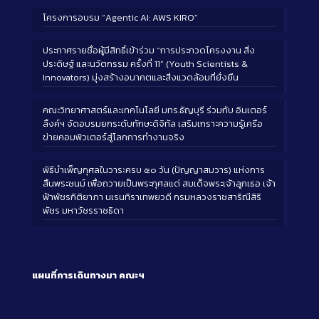
โครงการอบรม “Agentic AI: AWS KIRO”
ประกาศรายชื่อผู้มีสิทธิ์เข้าร่วม “การประกวดโครงงาน สิ่ง
ประดิษฐ์ และนวัตกรรม ครั้งที่ 11” (Youth Scientists &
Innovators) มุ่งสร้างอนาคตและสิ่งแวดล้อมที่ยั่งยืน
คณะวิทยาศาสตร์และเทคโนโลยี มทร.ธัญบุรี ร่วมกับ อินเตอร์
ลิ้งค์ฯ จัดอบรมยกระดับทักษะดิจิทัล เสริมเกราะความรู้เครือ
ข่ายคอมพิวเตอร์สู่โลกการทำงานจริง
พิธีบำเพ็ญกุศลในวาระครบ ๕๐ วัน (ปัญญาสมวาร) แห่งการ
สิ้นพระชนม์ เพื่อถวายเป็นพระกุศลแด่ สมเด็จพระเจ้าลูกเธอ เจ้า
ฟ้าพัชรกิติยาภา นเรนทิราเทพยวดี กรมหลวงราชสาริณีสิริ
พัชร มหาวัชรราชธิดา
แผนที่การเดินทางมา
คณะฯ