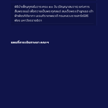
พิธีบำเพ็ญกุศลในวาระครบ ๕๐ วัน (ปัญญาสมวาร) แห่งการ
สิ้นพระชนม์ เพื่อถวายเป็นพระกุศลแด่ สมเด็จพระเจ้าลูกเธอ เจ้า
ฟ้าพัชรกิติยาภา นเรนทิราเทพยวดี กรมหลวงราชสาริณีสิริ
พัชร มหาวัชรราชธิดา
แผนที่การเดินทางมา
คณะฯ