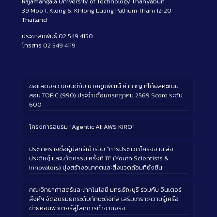
Rajamangala University of Technology Thanyaburi
39 Moo 1, Klong 6, Khlong Luang Pathum Thani 12120
Thailand
ประชาสัมพันธ์ 02 549 4150
โทรสาร 02 549 4119
ขอแสดงความยินดีกับ นายภูมิพัฒน์ คำหาญ ที่ได้ผลคะแนน
สอบ TOEIC (990) ประจำเดือนกรกฎาคม 2569 Score ระดับ
600
โครงการอบรม “Agentic AI: AWS KIRO”
ประกาศรายชื่อผู้มีสิทธิ์เข้าร่วม “การประกวดโครงงาน สิ่ง
ประดิษฐ์ และนวัตกรรม ครั้งที่ 11” (Youth Scientists &
Innovators) มุ่งสร้างอนาคตและสิ่งแวดล้อมที่ยั่งยืน
คณะวิทยาศาสตร์และเทคโนโลยี มทร.ธัญบุรี ร่วมกับ อินเตอร์
ลิ้งค์ฯ จัดอบรมยกระดับทักษะดิจิทัล เสริมเกราะความรู้เครือ
ข่ายคอมพิวเตอร์สู่โลกการทำงานจริง