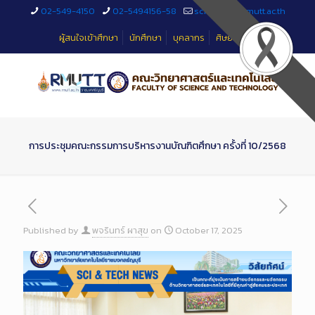
Skip
02-549-4150
02-5494156-58
sciteched@rmutt.ac.th
to
Content
ผู้สนใจเข้าศึกษา
นักศึกษา
บุคลากร
ศิษย์เก่า
การประชุมคณะกรรมการบริหารงานบัณฑิตศึกษา ครั้งที่ 10/2568
Published by
พจรินทร์ ผาสุข
on
October 17, 2025