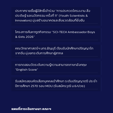
ประกาศรายชื่อผู้มีสิทธิ์เข้าร่วม “การประกวดโครงงาน สิ่ง
ประดิษฐ์ และนวัตกรรม ครั้งที่ 11” (Youth Scientists &
Innovators) มุ่งสร้างอนาคตและสิ่งแวดล้อมที่ยั่งยืน
โครงการค้นหาทูตกิจกรรม “SCI-TECH Ambassador Boys
& Girls 2026”
คณะวิทยาศาสตร์ฯ มทร.ธัญบุรี ต้อนรับนักศึกษาปริญญาโท
จากจีน มุ่งยกระดับการศึกษาสู่สากล
การทดสอบวัดระดับความรู้ความสามารถภาษาอังกฤษ
“English Score”
รับสมัครสอบคัดเลือกบุคคลเข้าศึกษา ระดับปริญญาตรี ประจำ
ปีการศึกษา 2570 รอบ MOU (รับสมัครวุฒิ ม.6/ปวช.)
แผนที่การเดินทางมา
คณะฯ