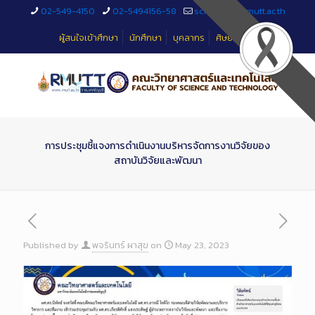
Skip
02-549-4150
02-5494156-58
sciteched@rmutt.ac.th
to
Content
ผู้สนใจเข้าศึกษา
นักศึกษา
บุคลากร
ศิษย์เก่า
การประชุมชี้แจงการดำเนินงานบริหารจัดการงานวิจัยของ
สถาบันวิจัยและพัฒนา
Published by
พจรินทร์ ผาสุข
on
May 23, 2023