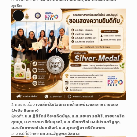
สุจริต
Long
Description
2. ผลงานเรื่อง
เจลลี่พรีไบโอติกจากน้ำมะพร้าวและสาหร่ายแดง
(Jelly Bunny)
ผู้จัดทำ:
น.ส.ฐิติรัตน์ จิระสถิตย์กุล, น.ส.ปิยะดา รสศิริ, นายชาคริต
สุขมุข, น.ส.วาสนา ลีชัยบูรณ์, น.ส.ณิชชาวีณ์ หงษ์ประเสริฐกุล,
น.ส.รัชดาภรณ์ นันทะสิงห์, น.ส.ศุภอาฐิมา ตรีรัตนาศร
อาจารย์ที่ปรึกษา:
ผศ.ดร.อัฏฐพล อิสสระ