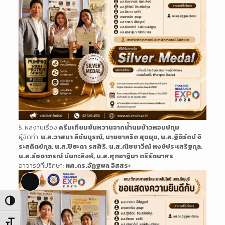
5. ผลงานเรื่อง
ครีมเทียมข้นหวานจากน้ำนมข้าวหอมปทุม
ผู้จัดทำ:
น.ส.วาสนา ลีชัยบูรณ์, นายชาคริต สุขมุข, น.ส.ฐิติรัตน์ จิ
ระสถิตย์กุล, น.ส.ปิยะดา รสศิริ, น.ส.ณิชชาวีณ์ หงษ์ประเสริฐกุล,
น.ส.รัชดาภรณ์ นันทะสิงห์, น.ส.ศุภอาฐิมา ตรีรัตนาศร
อาจารย์ที่ปรึกษา:
ผศ.ดร.อัฏฐพล อิสสระ
Long
Description
Toggle High Contrast
Toggle Font size