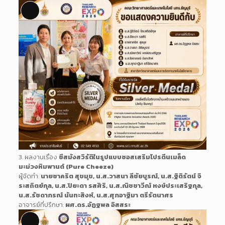
Long
Description
3. ผลงานเรื่อง
ชีสมังสวิรัติในรูปแบบซอสเสริมโปรตีนเมล็ด
มะม่วงหิมพานต์ (Pure Cheeze)
ผู้จัดทำ:
นายชาคริต สุขมุข, น.ส.วาสนา ลีชัยบูรณ์, น.ส.ฐิติรัตน์ จิ
ระสถิตย์กุล, น.ส.ปิยะดา รสศิริ, น.ส.ณิชชาวีณ์ หงษ์ประเสริฐกุล,
น.ส.รัชดาภรณ์ นันทะสิงห์, น.ส.ศุภอาฐิมา ตรีรัตนาศร
อาจารย์ที่ปรึกษา:
ผศ.ดร.อัฏฐพล อิสสระ
Long