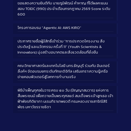
ขอแสดงความยินดีกับ นายภูมิพัฒน์ คำหาญ ที่ได้ผลคะแนน
สอบ TOEIC (990) ประจำเดือนกรกฎาคม 2569 Score ระดับ
600
โครงการอบรม “Agentic AI: AWS KIRO”
ประกาศรายชื่อผู้มีสิทธิ์เข้าร่วม “การประกวดโครงงาน สิ่ง
ประดิษฐ์ และนวัตกรรม ครั้งที่ 11” (Youth Scientists &
Innovators) มุ่งสร้างอนาคตและสิ่งแวดล้อมที่ยั่งยืน
คณะวิทยาศาสตร์และเทคโนโลยี มทร.ธัญบุรี ร่วมกับ อินเตอร์
ลิ้งค์ฯ จัดอบรมยกระดับทักษะดิจิทัล เสริมเกราะความรู้เครือ
ข่ายคอมพิวเตอร์สู่โลกการทำงานจริง
พิธีบำเพ็ญกุศลในวาระครบ ๕๐ วัน (ปัญญาสมวาร) แห่งการ
สิ้นพระชนม์ เพื่อถวายเป็นพระกุศลแด่ สมเด็จพระเจ้าลูกเธอ เจ้า
ฟ้าพัชรกิติยาภา นเรนทิราเทพยวดี กรมหลวงราชสาริณีสิริ
พัชร มหาวัชรราชธิดา