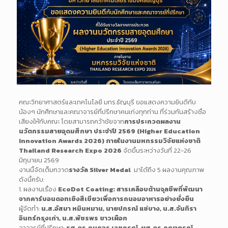
คณะวิทยาศาสตร์และเทคโนโลยี มทร.ธัญบุรี ขอแสดงความยินดีกับ
น้องๆ นักศึกษาและคณาจารย์ที่ปรึกษาคนเก่งทุกท่าน ที่ร่วมกันสร้างชื่อ
เสียงให้กับคณะ โดยสามารถคว้าชัยจาก
การประกวดผลงาน
นวัตกรรมสายอุดมศึกษา ประจำปี 2569 (Higher Education
Innovation Awards 2026) ภายในงานมหกรรมวิจัยแห่งชาติ
Thailand Research Expo 2026
จัดขึ้นระหว่างวันที่ 22-26
มิถุนายน 2569
งานนี้จัดเต็มกวาด
รางวัล Silver Medal
มาได้ถึง 5 ผลงานคุณภาพ
ดังนี้ครับ:
1. ผลงานเรื่อง
EcoDot Coating: สารเคลือบต้านจุลชีพที่พัฒนา
จากคาร์บอนดอทเชิงสีเขียวเพื่อการถนอมอาหารอย่างยั่งยืน
ผู้จัดทำ:
น.ส.อัสมา หมินหมาน, นายปกรณ์ แซ่บาง, น.ส.จันทิรา
อินทร์กรุงเก่า, น.ส.พัชรพร ขาวเผือก
อาจารย์ที่ปรึกษา:
รศ.ดร.กนกอร เวชกรณ์, ผศ.ดร.คณาภรณ์