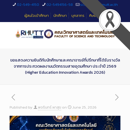
Skip
02-549-4150
02-5494156-58
sciteched@rmutt.ac.th
to
Content
ผู้สนใจเข้าศึกษา
นักศึกษา
บุคลากร
ศิษย์เก่า
ขอแสดงความยินดีกับนักศึกษาและคณาจารย์ที่ปรึกษาที่ได้รับรางวัล
จากการประกวดผลงานนวัตกรรมสายอุดมศึกษา ประจำปี 2569
(Higher Education Innovation Awards 2026)
Published by
พจรินทร์ ผาสุข
on
June 25, 2026