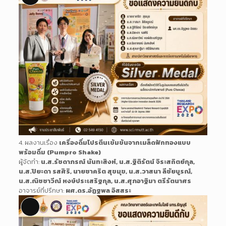
Description
4. ผลงานเรื่อง
เครื่องดื่มโปรตีนเข้มข้นจากเมล็ดฟักทองแบบ
พร้อมดื่ม (Pumpro Shake)
ผู้จัดทำ:
น.ส.รัชดาภรณ์ นันทะสิงห์, น.ส.ฐิติรัตน์ จิระสถิตย์กุล,
น.ส.ปิยะดา รสศิริ, นายชาคริต สุขมุข, น.ส.วาสนา ลีชัยบูรณ์,
น.ส.ณิชชาวีณ์ หงษ์ประเสริฐกุล, น.ส.ศุภอาฐิมา ตรีรัตนาศร
อาจารย์ที่ปรึกษา:
ผศ.ดร.อัฏฐพล อิสสระ
Long
Description