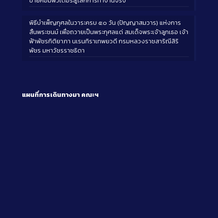
ข่ายคอมพิวเตอร์สู่โลกการทำงานจริง
พิธีบำเพ็ญกุศลในวาระครบ ๕๐ วัน (ปัญญาสมวาร) แห่งการ
สิ้นพระชนม์ เพื่อถวายเป็นพระกุศลแด่ สมเด็จพระเจ้าลูกเธอ เจ้า
ฟ้าพัชรกิติยาภา นเรนทิราเทพยวดี กรมหลวงราชสาริณีสิริ
พัชร มหาวัชรราชธิดา
แผนที่การเดินทางมา
คณะฯ