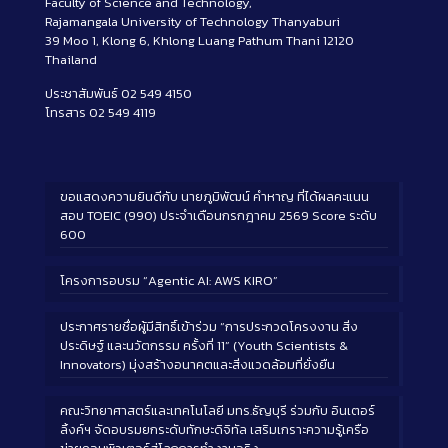
Faculty of Science and Technology,
Rajamangala University of Technology Thanyaburi
39 Moo 1, Klong 6, Khlong Luang Pathum Thani 12120
Thailand
ประชาสัมพันธ์ 02 549 4150
โทรสาร 02 549 4119
ขอแสดงความยินดีกับ นายภูมิพัฒน์ คำหาญ ที่ได้ผลคะแนน
สอบ TOEIC (990) ประจำเดือนกรกฎาคม 2569 Score ระดับ
600
โครงการอบรม “Agentic AI: AWS KIRO”
ประกาศรายชื่อผู้มีสิทธิ์เข้าร่วม “การประกวดโครงงาน สิ่ง
ประดิษฐ์ และนวัตกรรม ครั้งที่ 11” (Youth Scientists &
Innovators) มุ่งสร้างอนาคตและสิ่งแวดล้อมที่ยั่งยืน
คณะวิทยาศาสตร์และเทคโนโลยี มทร.ธัญบุรี ร่วมกับ อินเตอร์
ลิ้งค์ฯ จัดอบรมยกระดับทักษะดิจิทัล เสริมเกราะความรู้เครือ