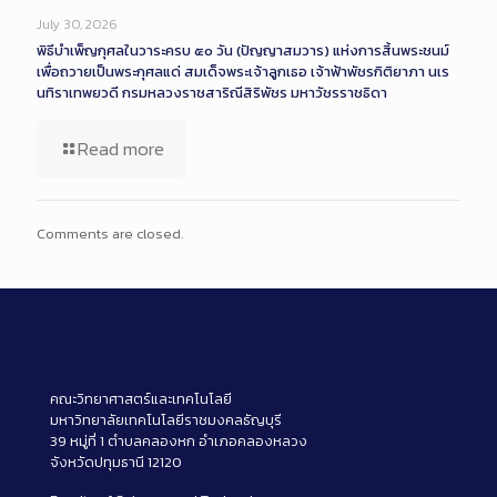
July 30, 2026
พิธีบำเพ็ญกุศลในวาระครบ ๕๐ วัน (ปัญญาสมวาร) แห่งการสิ้นพระชนม์
เพื่อถวายเป็นพระกุศลแด่ สมเด็จพระเจ้าลูกเธอ เจ้าฟ้าพัชรกิติยาภา นเร
นทิราเทพยวดี กรมหลวงราชสาริณีสิริพัชร มหาวัชรราชธิดา
Read more
Comments are closed.
คณะวิทยาศาสตร์และเทคโนโลยี
มหาวิทยาลัยเทคโนโลยีราชมงคลธัญบุรี
39 หมู่ที่ 1 ตำบลคลองหก อำเภอคลองหลวง
จังหวัดปทุมธานี 12120