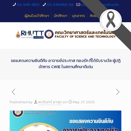
Skip
02-549-4150
02-5494156-58
sciteched@rmutt.ac.th
to
Content
ผู้สนใจเข้าศึกษา
นักศึกษา
บุคลากร
ศิษย์เก่า
ขอแสดงความยินดีกับ อาจารย์ประภาส ทองรัก ที่ได้รับรางวัล ผู้ปฏิ
บัตการ CWIE ในสถานศึกษาดีเด่น
Published by
พจรินทร์ ผาสุข
on
May 27, 2025