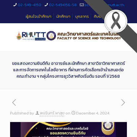
Skip
02-549-4150
02-5494156-58
sciteched@rmutt.ac.th
to
Content
ผู้สนใจเข้าศึกษา
นักศึกษา
บุคลากร
ศิษย์เก่า
ขอแสดงความยินดีกับ อาจารย์และนักศึกษา สาขาวิชาวิทยาศาสตร์
และการจัดการเทคโนโลยีอาหาร ที่ผ่านการคัดเลือกเข้านำเสนอต่อ
คณะทำงาน ฯ กลุ่มโครงการยุววิสาหกิจเริ่มต้น รอบที่ 1/2568
Published by
พจรินทร์ ผาสุข
on
December 4, 2024