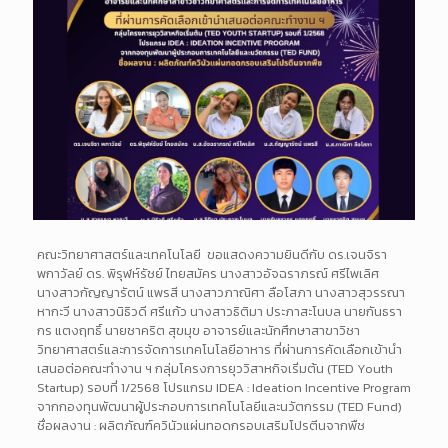
คณะวิทยาศาสตร์และเทคโนโลยี ขอแสดงความยินดีกับ ดร.เจนจิรา
พกาวัลย์ ดร. พิรุฬห์รัชย์ ไทยสมัคร นางสาวอัจฉราภรณ์ ศรีไพเลิศ
นางสาวกัญญารัตน์ แพรสี นางสาวภาณิศา ลือโสภา นางสาวสุวรรณา
หากะวี นางสาวนิธิวดี ศรีแก้ว นางสาวธิติมา ประภาสะโนบล นายกันธรา
กร แตงฤทธิ์ นายชาคริต สุขมุข อาจารย์และนักศึกษาสาขาวิชา
วิทยาศาสตร์และการจัดการเทคโนโลยีอาหาร ที่ผ่านการคัดเลือกเข้านำ
เสนอต่อคณะทำงาน ฯ กลุ่มโครงการยุววิสาหกิจเริ่มต้น (TED Youth
Startup) รอบที่ 1/2568 โปรแกรม IDEA : Ideation Incentive Program
จากกองทุนพัฒนาผู้ประกอบการเทคโนโลยีและนวัตกรรม (TED Fund)
ชื่อผลงาน : ผลิตภัณฑ์ควินัวแผ่นทอดกรอบเสริมโปรตีนจากพืช