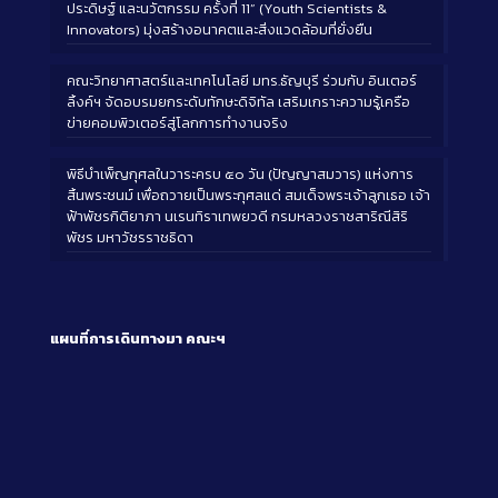
ประดิษฐ์ และนวัตกรรม ครั้งที่ 11” (Youth Scientists &
Innovators) มุ่งสร้างอนาคตและสิ่งแวดล้อมที่ยั่งยืน
คณะวิทยาศาสตร์และเทคโนโลยี มทร.ธัญบุรี ร่วมกับ อินเตอร์
ลิ้งค์ฯ จัดอบรมยกระดับทักษะดิจิทัล เสริมเกราะความรู้เครือ
ข่ายคอมพิวเตอร์สู่โลกการทำงานจริง
พิธีบำเพ็ญกุศลในวาระครบ ๕๐ วัน (ปัญญาสมวาร) แห่งการ
สิ้นพระชนม์ เพื่อถวายเป็นพระกุศลแด่ สมเด็จพระเจ้าลูกเธอ เจ้า
ฟ้าพัชรกิติยาภา นเรนทิราเทพยวดี กรมหลวงราชสาริณีสิริ
พัชร มหาวัชรราชธิดา
แผนที่การเดินทางมา
คณะฯ