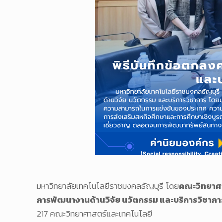
มหาวิทยาลัยเทคโนโลยีราชมงคลธัญบุรี โดย
คณะวิทยาศาส
การพัฒนางานด้านวิจัย นวัตกรรม และบริการวิชากา
217 คณะวิทยาศาสตร์และเทคโนโลยี