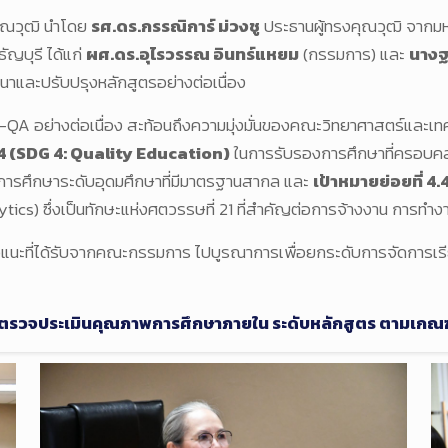
คุณวุฒิ นำโดย
รศ.ดร.กรรณิการ์ ม่วงชู
ประธานผู้ทรงคุณวุฒิ จาก
ญบุรี ได้แก่
ผศ.ดร.อุไรวรรณ อินทร์แหยม
(กรรมการ) และ
นางฐ
นาและปรับปรุงหลักสูตรอย่างต่อเนื่อง
่างต่อเนื่อง สะท้อนถึงความมุ่งมั่นของคณะวิทยาศาสตร์และเทคโนโ
่ 4 (SDG 4: Quality Education)
ในการรับรองการศึกษาที่ครอบคล
าถึงการศึกษาระดับอุดมศึกษาที่มีมาตรฐานสากล และ
เป้าหมายย่อยที่ 4.
tics) ซึ่งเป็นทักษะแห่งศตวรรษที่ 21 ที่สำคัญต่อการจ้างงาน การทำงาน
อแนะที่ได้รับจากคณะกรรมการ ไปบูรณาการเพื่อยกระดับการจัดการเร
วจประเมินคุณภาพการศึกษาภายใน ระดับหลักสูตร ตามเกณฑ์