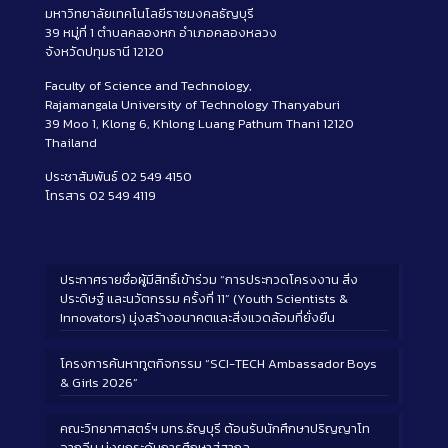
มหาวิทยาลัยเทคโนโลยีราชมงคลธัญบุรี
39 หมู่ที่ 1 ตำบลคลองหก อำเภอคลองหลวง
จังหวัดปทุมธานี 12120
Faculty of Science and Technology,
Rajamangala University of Technology Thanyaburi
39 Moo 1, Klong 6, Khlong Luang Pathum Thani 12120
Thailand
ประชาสัมพันธ์ 02 549 4150
โทรสาร 02 549 4119
ประกาศรายชื่อผู้มีสิทธิ์เข้าร่วม “การประกวดโครงงาน สิ่ง
ประดิษฐ์ และนวัตกรรม ครั้งที่ 11” (Youth Scientists &
Innovators) มุ่งสร้างอนาคตและสิ่งแวดล้อมที่ยั่งยืน
โครงการค้นหาทูตกิจกรรม “SCI-TECH Ambassador Boys
& Girls 2026”
คณะวิทยาศาสตร์ฯ มทร.ธัญบุรี ต้อนรับนักศึกษาปริญญาโท
จากจีน มุ่งยกระดับการศึกษาสู่สากล