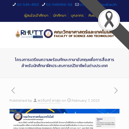
Skip
02-549-4150
02-5494156-58
sciteched@rmutt.ac.th
to
Content
ผู้สนใจเข้าศึกษา
นักศึกษา
บุคลากร
ศิษย์เก่า
โครงการเตรียมความพร้อมทักษะภาษาอังกฤษเพื่อการสื่อสาร
สำหรับนักศึกษาฝึกประสบการณ์วิชาชีพในต่างประเทศ
Published by
พจรินทร์ ผาสุข
on
February 7, 2023