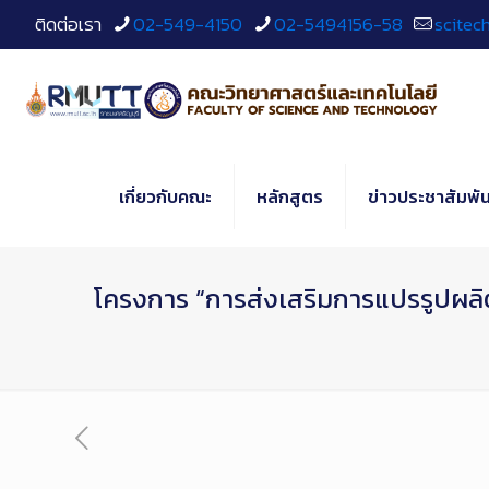
Skip
ติดต่อเรา
02-549-4150
02-5494156-58
scitec
to
Content
เกี่ยวกับคณะ
หลักสูตร
ข่าวประชาสัมพัน
โครงการ “การส่งเสริมการแปรรูปผลิตภั