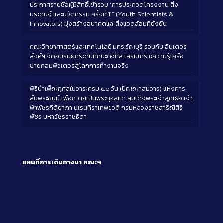
ประกาศรายชื่อผู้มีสิทธิ์เข้าร่วม “การประกวดโครงงาน สิ่ง
ประดิษฐ์ และนวัตกรรม ครั้งที่ 11” (Youth Scientists &
Innovators) มุ่งสร้างอนาคตและสิ่งแวดล้อมที่ยั่งยืน
คณะวิทยาศาสตร์และเทคโนโลยี มทร.ธัญบุรี ร่วมกับ อินเตอร์
ลิ้งค์ฯ จัดอบรมยกระดับทักษะดิจิทัล เสริมเกราะความรู้เครือ
ข่ายคอมพิวเตอร์สู่โลกการทำงานจริง
พิธีบำเพ็ญกุศลในวาระครบ ๕๐ วัน (ปัญญาสมวาร) แห่งการ
สิ้นพระชนม์ เพื่อถวายเป็นพระกุศลแด่ สมเด็จพระเจ้าลูกเธอ เจ้า
ฟ้าพัชรกิติยาภา นเรนทิราเทพยวดี กรมหลวงราชสาริณีสิริ
พัชร มหาวัชรราชธิดา
แผนที่การเดินทางมา
คณะฯ