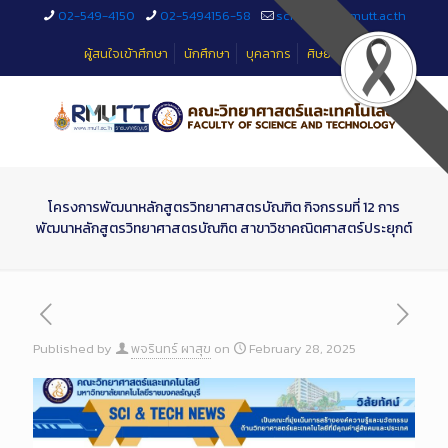
Skip
02-549-4150
02-5494156-58
sciteched@rmutt.ac.th
to
Content
ผู้สนใจเข้าศึกษา
นักศึกษา
บุคลากร
ศิษย์เก่า
โครงการพัฒนาหลักสูตรวิทยาศาสตรบัณฑิต กิจกรรมที่ 12 การ
พัฒนาหลักสูตรวิทยาศาสตรบัณฑิต สาขาวิชาคณิตศาสตร์ประยุกต์
Published by
พจรินทร์ ผาสุข
on
February 28, 2025