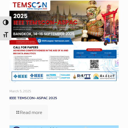
Toggle High Contrast
Toggle Font size
March 5, 2025
IEEE TEMSCON-ASPAC 2025
Read more