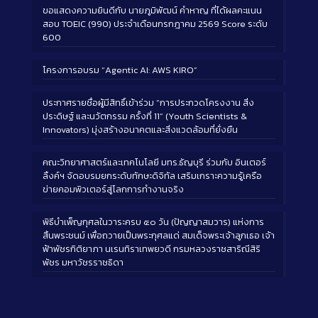
ขอแสดงความยินดีกับ นายภูมิพัฒน์ คำหาญ ที่ได้ผลคะแนน
สอบ TOEIC (990) ประจำเดือนกรกฎาคม 2569 Score ระดับ
600
โครงการอบรม “Agentic AI: AWS KIRO”
ประกาศรายชื่อผู้มีสิทธิ์เข้าร่วม “การประกวดโครงงาน สิ่ง
ประดิษฐ์ และนวัตกรรม ครั้งที่ 11” (Youth Scientists &
Innovators) มุ่งสร้างอนาคตและสิ่งแวดล้อมที่ยั่งยืน
คณะวิทยาศาสตร์และเทคโนโลยี มทร.ธัญบุรี ร่วมกับ อินเตอร์
ลิ้งค์ฯ จัดอบรมยกระดับทักษะดิจิทัล เสริมเกราะความรู้เครือ
ข่ายคอมพิวเตอร์สู่โลกการทำงานจริง
พิธีบำเพ็ญกุศลในวาระครบ ๕๐ วัน (ปัญญาสมวาร) แห่งการ
สิ้นพระชนม์ เพื่อถวายเป็นพระกุศลแด่ สมเด็จพระเจ้าลูกเธอ เจ้า
ฟ้าพัชรกิติยาภา นเรนทิราเทพยวดี กรมหลวงราชสาริณีสิริ
พัชร มหาวัชรราชธิดา