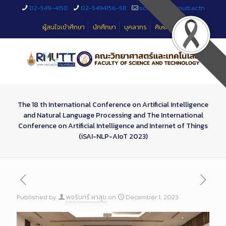
Skip
02-549-4150
02-5494156-58
sciteched@rmutt.ac.th
to
Content
ผู้สนใจเข้าศึกษา
นักศึกษา
บุคลากร
ศิษย์เก่า
The 18 th International Conference on Artificial Intelligence
and Natural Language Processing and The International
Conference on Artificial Intelligence and Internet of Things
(iSAI-NLP-AIoT 2023)
Published by
พจรินทร์ ผาสุข
on
December 1, 2023