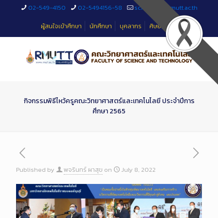
Skip
02-549-4150
02-5494156-58
sciteched@rmutt.ac.th
to
Content
ผู้สนใจเข้าศึกษา
นักศึกษา
บุคลากร
ศิษย์เก่า
กิจกรรมพิธีไหว้ครูคณะวิทยาศาสตร์และเทคโนโลยี ประจำปีการ
ศึกษา 2565
Published by
พจรินทร์ ผาสุข
on
July 8, 2022