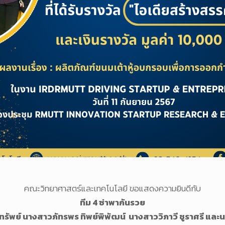
คณะวิทยาศาสตร์และเทคโนโลยี ขอแสดงความยินดีกับ
ทีม 4 ซ่าพากันรวย
รัพย์ นางสาวภัทรพร ทิพย์พิพัฒน์ นางสาววิภาวี ชูราศรี และน