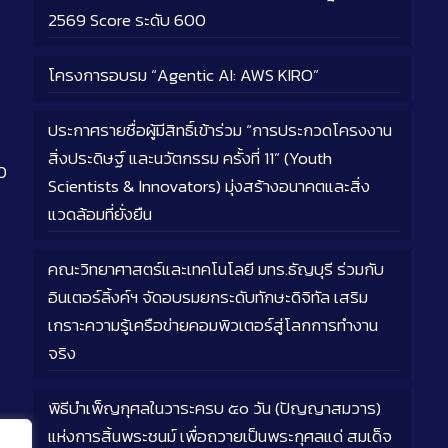
2569 Score ระดับ 600
โครงการอบรม “Agentic AI: AWS KIRO”
ประกาศรายชื่อผู้มีสิทธิ์เข้าร่วม “การประกวดโครงงาน
สิ่งประดิษฐ์ และนวัตกรรม ครั้งที่ 11” (Youth
0
Scientists & Innovators) มุ่งสร้างอนาคตและสิ่ง
แวดล้อมที่ยั่งยืน
คณะวิทยาศาสตร์และเทคโนโลยี มทร.ธัญบุรี ร่วมกับ
อินเตอร์ลิ้งค์ฯ จัดอบรมยกระดับทักษะดิจิทัล เสริม
เกราะความรู้เครือข่ายคอมพิวเตอร์สู่โลกการทำงาน
จริง
พิธีบำเพ็ญกุศลในวาระครบ ๕๐ วัน (ปัญญาสมวาร)
แห่งการสิ้นพระชนม์ เพื่อถวายเป็นพระกุศลแด่ สมเด็จ