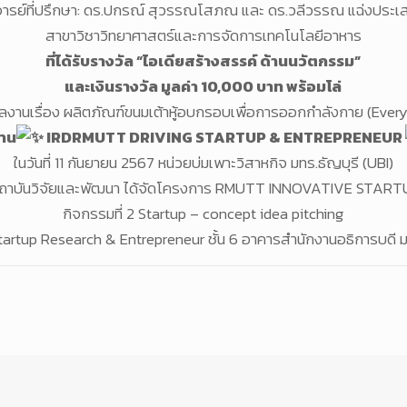
ารย์ที่ปรึกษา: ดร.ปกรณ์ สุวรรณโสภณ และ ดร.วลีวรรณ แฉ่งประเ
สาขาวิชาวิทยาศาสตร์และการจัดการเทคโนโลยีอาหาร
ที่ได้รับรางวัล “ไอเดียสร้างสรรค์ ด้านนวัตกรรม”
และเงินรางวัล มูลค่า 10,000 บาท พร้อมโล่
งานเรื่อง ผลิตภัณฑ์ขนมเต้าหู้อบกรอบเพื่อการออกกำลังกาย (Ever
าน
IRDRMUTT DRIVING STARTUP & ENTREPRENEUR
ในวันที่ 11 กันยายน 2567 หน่วยบ่มเพาะวิสาหกิจ มทร.ธัญบุรี (UBI)
สถาบันวิจัยและพัฒนา ได้จัดโครงการ RMUTT INNOVATIVE STAR
กิจกรรมที่ 2 Startup – concept idea pitching
rtup Research & Entrepreneur ชั้น 6 อาคารสำนักงานอธิการบดี 