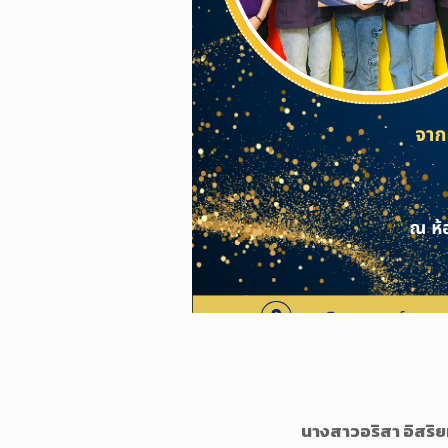
นางสาวอริสา อิสริยท