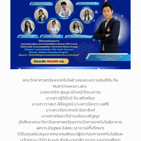
คณะวิทยาศาสตร์และเทคโนโลยี ขอแสดงความยินดีกับ ทีม
NutriCheeze Labs
นายชาคริต สุขมุข (หัวหน้าโครงการ)
นางสาวฐิติรัตน์ จิระสถิตย์กุล
นางสาววาสนา ลีชัยบูรณ์ นางสาวปิยะดา รสศิริ
นางสาวรัชดาภรณ์ นันทะสิงห์
นางสาวณิชชาวีณ์ หงษ์ประเสริฐกุล
นักศึกษาสาขาวิชาวิทยาศาสตร์และการจัดการเทคโนโลยีอาหาร
ผศ.ดร.อัฏฐพล อิสสระ (อาจารย์ที่ปรึกษา)
ได้รับทุนสนับสนุนจากกองทุนพัฒนาผู้ประกอบการเทคโนโลยีและ
นวัตกรรม (TED Fund) สำนักงานปลัด กระทรวงอตุดมศึกษา