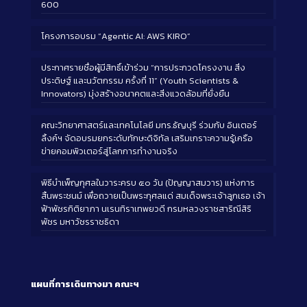
600
โครงการอบรม “Agentic AI: AWS KIRO”
ประกาศรายชื่อผู้มีสิทธิ์เข้าร่วม “การประกวดโครงงาน สิ่ง
ประดิษฐ์ และนวัตกรรม ครั้งที่ 11” (Youth Scientists &
Innovators) มุ่งสร้างอนาคตและสิ่งแวดล้อมที่ยั่งยืน
คณะวิทยาศาสตร์และเทคโนโลยี มทร.ธัญบุรี ร่วมกับ อินเตอร์
ลิ้งค์ฯ จัดอบรมยกระดับทักษะดิจิทัล เสริมเกราะความรู้เครือ
ข่ายคอมพิวเตอร์สู่โลกการทำงานจริง
พิธีบำเพ็ญกุศลในวาระครบ ๕๐ วัน (ปัญญาสมวาร) แห่งการ
สิ้นพระชนม์ เพื่อถวายเป็นพระกุศลแด่ สมเด็จพระเจ้าลูกเธอ เจ้า
ฟ้าพัชรกิติยาภา นเรนทิราเทพยวดี กรมหลวงราชสาริณีสิริ
พัชร มหาวัชรราชธิดา
แผนที่การเดินทางมา
คณะฯ