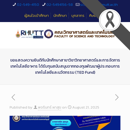
Skip
02-549-4150
02-5494156-58
sciteched@rmutt.ac.th
to
Content
ผู้สนใจเข้าศึกษา
นักศึกษา
บุคลากร
ศิษย์เก่า
ขอแสดงความยินดีกับนักศึกษาสาขาวิชาวิทยาศาสตร์และการจัดการ
เทคโนโลยีอาหาร ได้รับทุนสนับสนุนจากกองทุนพัฒนาผู้ประกอบการ
เทคโนโลยีและนวัตกรรม (TED Fund)
Published by
พจรินทร์ ผาสุข
on
August 21, 2025