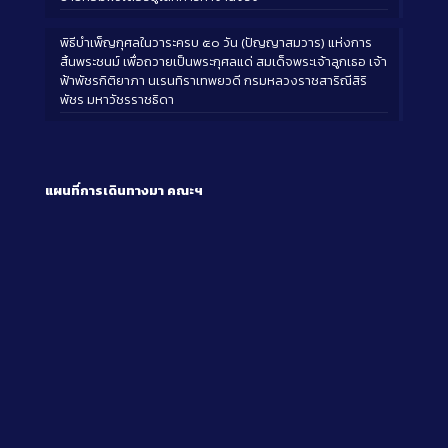
พิธีบำเพ็ญกุศลในวาระครบ ๕๐ วัน (ปัญญาสมวาร) แห่งการ
สิ้นพระชนม์ เพื่อถวายเป็นพระกุศลแด่ สมเด็จพระเจ้าลูกเธอ เจ้า
ฟ้าพัชรกิติยาภา นเรนทิราเทพยวดี กรมหลวงราชสาริณีสิริ
พัชร มหาวัชรราชธิดา
แผนที่การเดินทางมา
คณะฯ