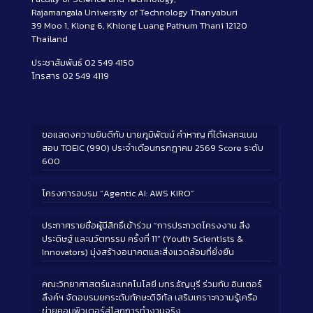
Rajamangala University of Technology Thanyaburi
39 Moo 1, Klong 6, Khlong Luang Pathum Thani 12120
Thailand
ประชาสัมพันธ์ 02 549 4150
โทรสาร 02 549 4119
ขอแสดงความยินดีกับ นายภูมิพัฒน์ คำหาญ ที่ได้ผลคะแนน
สอบ TOEIC (990) ประจำเดือนกรกฎาคม 2569 Score ระดับ
600
โครงการอบรม “Agentic AI: AWS KIRO”
ประกาศรายชื่อผู้มีสิทธิ์เข้าร่วม “การประกวดโครงงาน สิ่ง
ประดิษฐ์ และนวัตกรรม ครั้งที่ 11” (Youth Scientists &
Innovators) มุ่งสร้างอนาคตและสิ่งแวดล้อมที่ยั่งยืน
คณะวิทยาศาสตร์และเทคโนโลยี มทร.ธัญบุรี ร่วมกับ อินเตอร์
ลิ้งค์ฯ จัดอบรมยกระดับทักษะดิจิทัล เสริมเกราะความรู้เครือ
ข่ายคอมพิวเตอร์สู่โลกการทำงานจริง