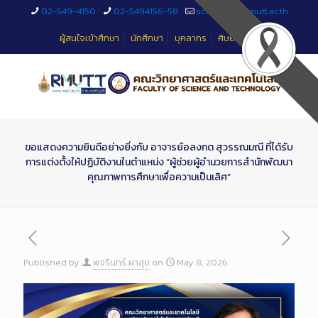
Skip
02-549-4150
02-5494156-58
sciteched@rmutt.ac.th
to
Content
ผู้สนใจเข้าศึกษา
นักศึกษา
บุคลากร
ศิษย์เก่า
ขอแสดงความยินดีอย่างยิ่งกับ อาจารย์อลงกต สุวรรณมณี ที่ได้รับ
การแต่งตั้งให้ปฏิบัติงานในตำแหน่ง “ผู้ช่วยผู้อำนวยการสำนักพัฒนา
คุณภาพการศึกษาเพื่อความเป็นเลิศ”
Published by
พจรินทร์ ผาสุข
on
May 8, 2026