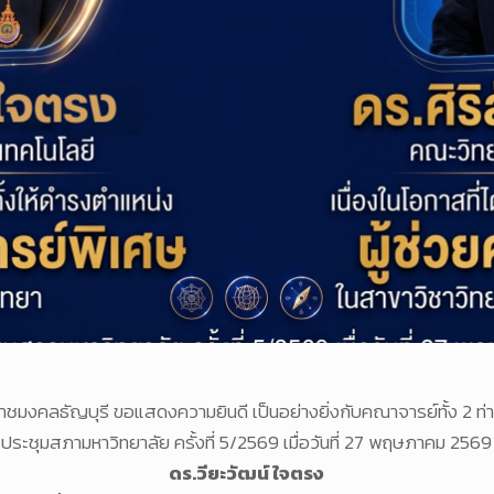
คลธัญบุรี ขอแสดงความยินดี เป็นอย่างยิ่งกับคณาจารย์ทั้ง 2 ท่าน ท
ประชุมสภามหาวิทยาลัย ครั้งที่ 5/2569 เมื่อวันที่ 27 พฤษภาคม 2569
ดร.วียะวัฒน์ ใจตรง