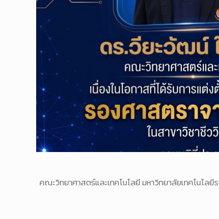
คณะวิทยาศาสตร์และเทคโนโลยี มหาวิทยาลัยเทคโนโลยีราชมง