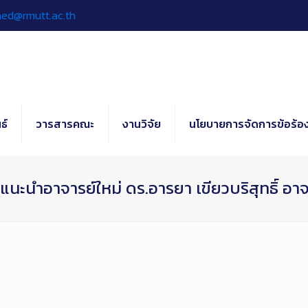
hed@rmutt.ac.th
ธ์
วารสารคณะ
งานวิจัย
นโยบายการจัดการข้อร้อง
นะนำอาจารย์ใหม่ ดร.อารยา เขียวบริสุทธิ์ อา