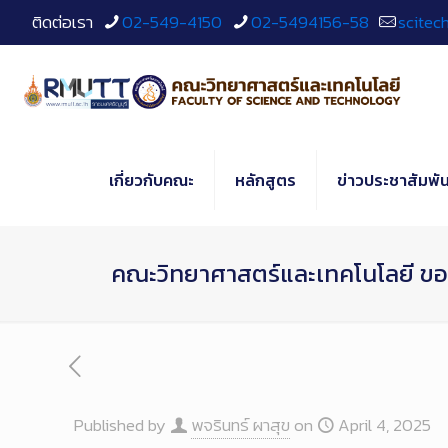
Skip
ติดต่อเรา
02-549-4150
02-5494156-58
scitec
to
Content
เกี่ยวกับคณะ
หลักสูตร
ข่าวประชาสัมพัน
คณะวิทยาศาสตร์และเทคโนโลยี ขอแ
Published by
พจรินทร์ ผาสุข
on
April 4, 2025