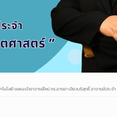
นโลยี ขอแนะนำอาจารย์ใหม่ ดร.อารยา เขียวบริสุทธิ์ อาจารย์ประจ