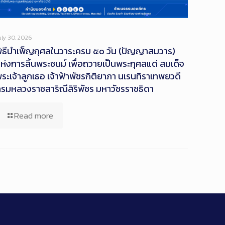
uly 30, 2026
ิธีบำเพ็ญกุศลในวาระครบ ๕๐ วัน (ปัญญาสมวาร)
ห่งการสิ้นพระชนม์ เพื่อถวายเป็นพระกุศลแด่ สมเด็จ
ระเจ้าลูกเธอ เจ้าฟ้าพัชรกิติยาภา นเรนทิราเทพยวดี
รมหลวงราชสาริณีสิริพัชร มหาวัชรราชธิดา
Read more