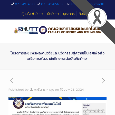
Skip
02-549-4150
02-5494156-58
sciteched@rmutt.ac.th
to
Content
ผู้สนใจเข้าศึกษา
นักศึกษา
บุคลากร
ศิษย์เก่า
โครงการเผยแพร่ผลงานวิจัยและนวัตกรรมสู่ความเป็นเลิศเพื่อส่ง
เสริมการพัฒนานักศึกษาระดับบัณฑิตศึกษา
Published by
พจรินทร์ ผาสุข
on
July 25, 2024