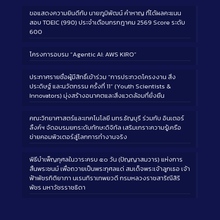
ขอแสดงความยินดีกับ นายภูมิพัฒน์ คำหาญ ที่ได้ผลคะแนน
สอบ TOEIC (990) ประจำเดือนกรกฎาคม 2569 Score ระดับ
600
โครงการอบรม “Agentic AI: AWS KIRO”
ประกาศรายชื่อผู้มีสิทธิ์เข้าร่วม “การประกวดโครงงาน สิ่ง
ประดิษฐ์ และนวัตกรรม ครั้งที่ 11” (Youth Scientists &
Innovators) มุ่งสร้างอนาคตและสิ่งแวดล้อมที่ยั่งยืน
คณะวิทยาศาสตร์และเทคโนโลยี มทร.ธัญบุรี ร่วมกับ อินเตอร์
ลิ้งค์ฯ จัดอบรมยกระดับทักษะดิจิทัล เสริมเกราะความรู้เครือ
ข่ายคอมพิวเตอร์สู่โลกการทำงานจริง
พิธีบำเพ็ญกุศลในวาระครบ ๕๐ วัน (ปัญญาสมวาร) แห่งการ
สิ้นพระชนม์ เพื่อถวายเป็นพระกุศลแด่ สมเด็จพระเจ้าลูกเธอ เจ้า
ฟ้าพัชรกิติยาภา นเรนทิราเทพยวดี กรมหลวงราชสาริณีสิริ
พัชร มหาวัชรราชธิดา