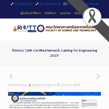
Skip
02-549-4150
02-5494156-58
sciteched@rmutt.ac.th
to
Content
ผู้สนใจเข้าศึกษา
นักศึกษา
บุคลากร
ศิษย์เก่า
กิจกรรม “LINK Certified Network Cabling for Engineering
2023”
Published by
พจรินทร์ ผาสุข
on
June 27, 2023