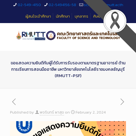
Skip
02-549-4150
02-5494156-58
sciteched@rmutt.ac.th
to
Content
ผู้สนใจเข้าศึกษา
นักศึกษา
บุคลากร
ศิษย์เก่า
ขอแสดงความยินดีกับผู้ได้รับการรับรองตามมาตรฐานอาจารย์ ด้าน
การเรียนการสอนมืออาชีพ มหาวิทยาลัยเทคโนโลยีราชมงคลธัญบุรี
(RMUTT-PSF)
Published by
พจรินทร์ ผาสุข
on
February 2, 2024