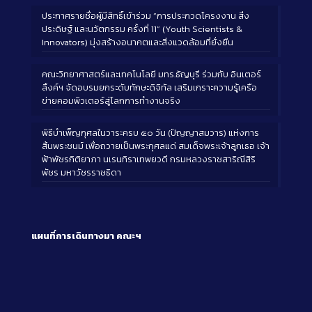
ประกาศรายชื่อผู้มีสิทธิ์เข้าร่วม “การประกวดโครงงาน สิ่ง
ประดิษฐ์ และนวัตกรรม ครั้งที่ 11” (Youth Scientists &
Innovators) มุ่งสร้างอนาคตและสิ่งแวดล้อมที่ยั่งยืน
คณะวิทยาศาสตร์และเทคโนโลยี มทร.ธัญบุรี ร่วมกับ อินเตอร์
ลิ้งค์ฯ จัดอบรมยกระดับทักษะดิจิทัล เสริมเกราะความรู้เครือ
ข่ายคอมพิวเตอร์สู่โลกการทำงานจริง
พิธีบำเพ็ญกุศลในวาระครบ ๕๐ วัน (ปัญญาสมวาร) แห่งการ
สิ้นพระชนม์ เพื่อถวายเป็นพระกุศลแด่ สมเด็จพระเจ้าลูกเธอ เจ้า
ฟ้าพัชรกิติยาภา นเรนทิราเทพยวดี กรมหลวงราชสาริณีสิริ
พัชร มหาวัชรราชธิดา
แผนที่การเดินทางมา
คณะฯ