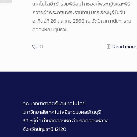
เทคโนโลยี เข้าร่วมพิธีสมโภชองค์พระกฐินและพิธี
ถวายผ้าพระกฐินพระราชทาน มทร.ธัญบุรี ในวัน
อาทิตย์ที่ 26 ตุลาคม 2568 ณ วัดปัญญานันทาราม
คลองหก ปทุมธานี
0
Read more
คณะวิทยาศาสตร์และเทคโนโลยี
มหาวิทยาลัยเทคโนโลยีราชมงคลธัญบุรี
39 หมู่ที่ 1 ตำบลคลองหก อำเภอคลองหลวง
จังหวัดปทุมธานี 12120