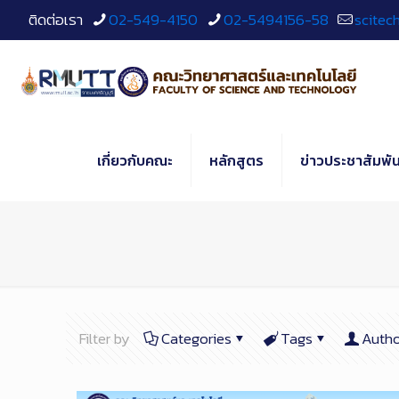
Skip
ติดต่อเรา
02-549-4150
02-5494156-58
scitec
to
Content
เกี่ยวกับคณะ
หลักสูตร
ข่าวประชาสัมพัน
Filter by
Categories
Tags
Autho