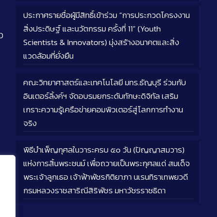
ประกาศรายชื่อผู้มีสิทธิ์เข้าร่วม “การประกวดโครงงาน
สิ่งประดิษฐ์ และนวัตกรรม ครั้งที่ 11” (Youth
0
Scientists & Innovators) มุ่งสร้างอนาคตและสิ่ง
แวดล้อมที่ยั่งยืน
คณะวิทยาศาสตร์และเทคโนโลยี มทร.ธัญบุรี ร่วมกับ
อินเตอร์ลิ้งค์ฯ จัดอบรมยกระดับทักษะดิจิทัล เสริม
เกราะความรู้เครือข่ายคอมพิวเตอร์สู่โลกการทำงาน
จริง
พิธีบำเพ็ญกุศลในวาระครบ ๕๐ วัน (ปัญญาสมวาร)
แห่งการสิ้นพระชนม์ เพื่อถวายเป็นพระกุศลแด่ สมเด็จ
พระเจ้าลูกเธอ เจ้าฟ้าพัชรกิติยาภา นเรนทิราเทพยวดี
กรมหลวงราชสาริณีสิริพัชร มหาวัชรราชธิดา