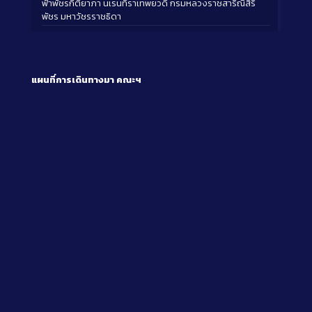
ฟ้าพัชรกิติยาภา นเรนทิราเทพยวดี กรมหลวงราชสาริณีสิริ
พัชร มหาวัชรราชธิดา
แผนที่การเดินทางมา
คณะฯ