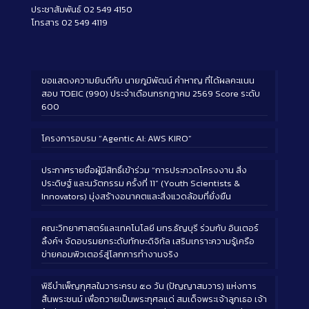
ประชาสัมพันธ์ 02 549 4150
โทรสาร 02 549 4119
ขอแสดงความยินดีกับ นายภูมิพัฒน์ คำหาญ ที่ได้ผลคะแนน
สอบ TOEIC (990) ประจำเดือนกรกฎาคม 2569 Score ระดับ
600
โครงการอบรม “Agentic AI: AWS KIRO”
ประกาศรายชื่อผู้มีสิทธิ์เข้าร่วม “การประกวดโครงงาน สิ่ง
ประดิษฐ์ และนวัตกรรม ครั้งที่ 11” (Youth Scientists &
Innovators) มุ่งสร้างอนาคตและสิ่งแวดล้อมที่ยั่งยืน
คณะวิทยาศาสตร์และเทคโนโลยี มทร.ธัญบุรี ร่วมกับ อินเตอร์
ลิ้งค์ฯ จัดอบรมยกระดับทักษะดิจิทัล เสริมเกราะความรู้เครือ
ข่ายคอมพิวเตอร์สู่โลกการทำงานจริง
พิธีบำเพ็ญกุศลในวาระครบ ๕๐ วัน (ปัญญาสมวาร) แห่งการ
สิ้นพระชนม์ เพื่อถวายเป็นพระกุศลแด่ สมเด็จพระเจ้าลูกเธอ เจ้า