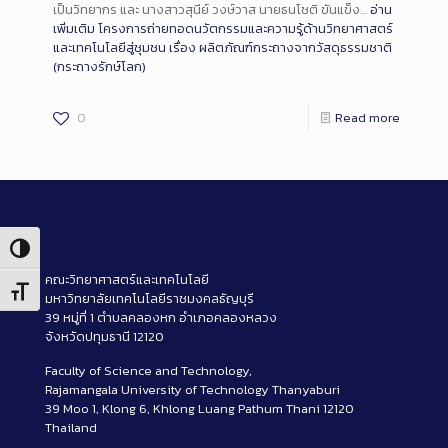
เป็นวิทยากร และ นางสาวสุนีย์ วงษ์วาส นายธนโชติ ขันแข็ง…
อ่าน
เพิ่มเติม
โครงการถ่ายทอดนวัตกรรมและความรู้ด้านวิทยาศาสตร์
และเทคโนโลยีสู่ชุมชน เรื่อง ผลิตภัณฑ์กระถางจากวัสดุธรรมชาติ
(กระถางรักษ์โลก)
0
Read more
Toggle High Contrast
คณะวิทยาศาสตร์และเทคโนโลยี
Toggle Font size
มหาวิทยาลัยเทคโนโลยีราชมงคลธัญบุรี
39 หมู่ที่ 1 ตำบลคลองหก อำเภอคลองหลวง
จังหวัดปทุมธานี 12120
Faculty of Science and Technology,
Rajamangala University of Technology Thanyaburi
39 Moo 1, Klong 6, Khlong Luang Pathum Thani 12120
Thailand