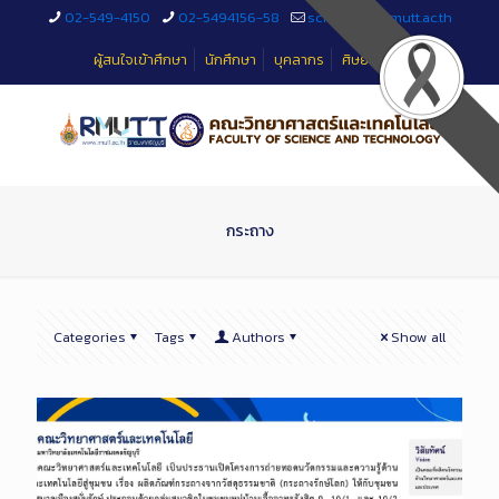
Skip
02-549-4150
02-5494156-58
sciteched@rmutt.ac.th
to
Content
ผู้สนใจเข้าศึกษา
นักศึกษา
บุคลากร
ศิษย์เก่า
กระถาง
Categories
Tags
Authors
Show all