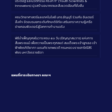
ประดิษฐ์ และนวัตกรรม ครั้งที่ 11” (Youth Scientists &
Innovators) มุ่งสร้างอนาคตและสิ่งแวดล้อมที่ยั่งยืน
คณะวิทยาศาสตร์และเทคโนโลยี มทร.ธัญบุรี ร่วมกับ อินเตอร์
ลิ้งค์ฯ จัดอบรมยกระดับทักษะดิจิทัล เสริมเกราะความรู้เครือ
ข่ายคอมพิวเตอร์สู่โลกการทำงานจริง
พิธีบำเพ็ญกุศลในวาระครบ ๕๐ วัน (ปัญญาสมวาร) แห่งการ
สิ้นพระชนม์ เพื่อถวายเป็นพระกุศลแด่ สมเด็จพระเจ้าลูกเธอ เจ้า
ฟ้าพัชรกิติยาภา นเรนทิราเทพยวดี กรมหลวงราชสาริณีสิริ
พัชร มหาวัชรราชธิดา
แผนที่การเดินทางมา
คณะฯ