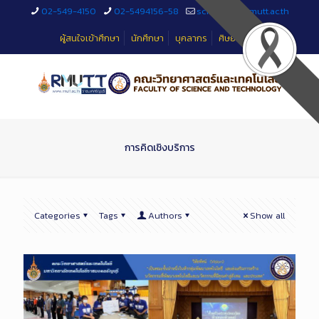
Skip
02-549-4150
02-5494156-58
sciteched@rmutt.ac.th
to
Content
ผู้สนใจเข้าศึกษา
นักศึกษา
บุคลากร
ศิษย์เก่า
การคิดเชิงบริการ
Categories
Tags
Authors
Show all