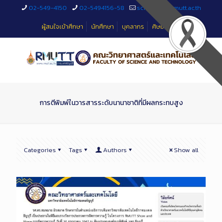
Skip
02-549-4150
02-5494156-58
sciteched@rmutt.ac.th
to
Content
ผู้สนใจเข้าศึกษา
นักศึกษา
บุคลากร
ศิษย์เก่า
การตีพิมพ์ในวารสารระดับนานาชาติที่มีผลกระทบสูง
Categories
Tags
Authors
Show all