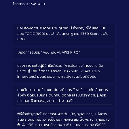
โทรสาร 02 549 4119
ขอแสดงความยินดีกับ นายภูมิพัฒน์ คำหาญ ที่ได้ผลคะแนน
สอบ TOEIC (990) ประจำเดือนกรกฎาคม 2569 Score ระดับ
600
โครงการอบรม “Agentic AI: AWS KIRO”
ประกาศรายชื่อผู้มีสิทธิ์เข้าร่วม “การประกวดโครงงาน สิ่ง
ประดิษฐ์ และนวัตกรรม ครั้งที่ 11” (Youth Scientists &
Innovators) มุ่งสร้างอนาคตและสิ่งแวดล้อมที่ยั่งยืน
คณะวิทยาศาสตร์และเทคโนโลยี มทร.ธัญบุรี ร่วมกับ อินเตอร์
ลิ้งค์ฯ จัดอบรมยกระดับทักษะดิจิทัล เสริมเกราะความรู้เครือ
ข่ายคอมพิวเตอร์สู่โลกการทำงานจริง
พิธีบำเพ็ญกุศลในวาระครบ ๕๐ วัน (ปัญญาสมวาร) แห่งการ
สิ้นพระชนม์ เพื่อถวายเป็นพระกุศลแด่ สมเด็จพระเจ้าลูกเธอ เจ้า
ฟ้าพัชรกิติยาภา นเรนทิราเทพยวดี กรมหลวงราชสาริณีสิริ