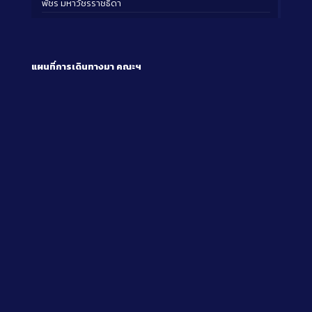
พัชร มหาวัชรราชธิดา
แผนที่การเดินทางมา
คณะฯ