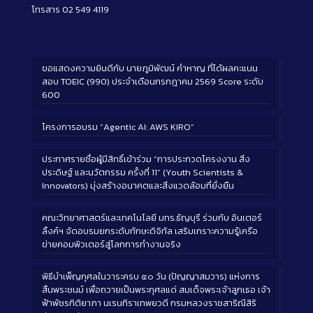
โทรสาร 02 549 4119
ขอแสดงความยินดีกับ นายภูมิพัฒน์ คำหาญ ที่ได้ผลคะแนน
สอบ TOEIC (990) ประจำเดือนกรกฎาคม 2569 Score ระดับ
600
โครงการอบรม “Agentic AI: AWS KIRO”
ประกาศรายชื่อผู้มีสิทธิ์เข้าร่วม “การประกวดโครงงาน สิ่ง
ประดิษฐ์ และนวัตกรรม ครั้งที่ 11” (Youth Scientists &
Innovators) มุ่งสร้างอนาคตและสิ่งแวดล้อมที่ยั่งยืน
คณะวิทยาศาสตร์และเทคโนโลยี มทร.ธัญบุรี ร่วมกับ อินเตอร์
ลิ้งค์ฯ จัดอบรมยกระดับทักษะดิจิทัล เสริมเกราะความรู้เครือ
ข่ายคอมพิวเตอร์สู่โลกการทำงานจริง
พิธีบำเพ็ญกุศลในวาระครบ ๕๐ วัน (ปัญญาสมวาร) แห่งการ
สิ้นพระชนม์ เพื่อถวายเป็นพระกุศลแด่ สมเด็จพระเจ้าลูกเธอ เจ้า
ฟ้าพัชรกิติยาภา นเรนทิราเทพยวดี กรมหลวงราชสาริณีสิริ