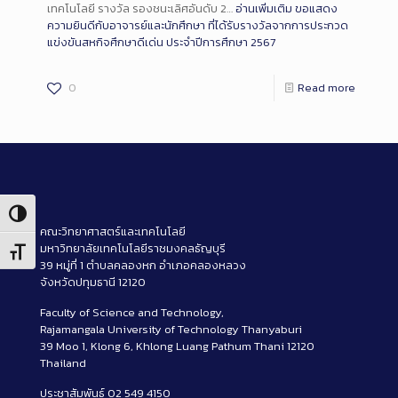
เทคโนโลยี รางวัล รองชนะเลิศอันดับ 2…
อ่านเพิ่มเติม
ขอแสดง
ความยินดีกับอาจารย์และนักศึกษา ที่ได้รับรางวัลจากการประกวด
แข่งขันสหกิจศึกษาดีเด่น ประจำปีการศึกษา 2567
0
Read more
Toggle High Contrast
คณะวิทยาศาสตร์และเทคโนโลยี
มหาวิทยาลัยเทคโนโลยีราชมงคลธัญบุรี
Toggle Font size
39 หมู่ที่ 1 ตำบลคลองหก อำเภอคลองหลวง
จังหวัดปทุมธานี 12120
Faculty of Science and Technology,
Rajamangala University of Technology Thanyaburi
39 Moo 1, Klong 6, Khlong Luang Pathum Thani 12120
Thailand
ประชาสัมพันธ์ 02 549 4150