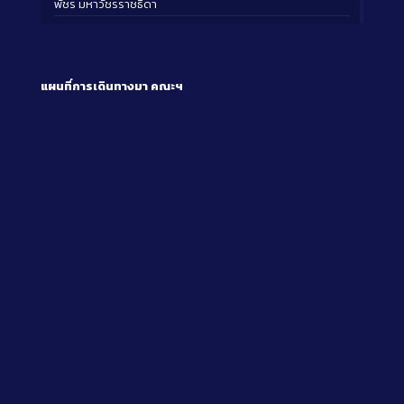
พัชร มหาวัชรราชธิดา
แผนที่การเดินทางมา
คณะฯ