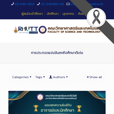
Skip
02-549-4150
02-5494156-58
sciteched@rmutt.ac.th
to
Content
ผู้สนใจเข้าศึกษา
นักศึกษา
บุคลากร
ศิษย์เก่า
การประกวดแข่งขันสหกิจศึกษาดีเด่น
Categories
Tags
Authors
Show all