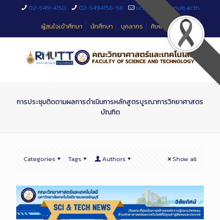
Skip
02-549-4150
02-5494156-58
sciteched@rmutt.ac.th
to
Content
ผู้สนใจเข้าศึกษา
นักศึกษา
บุคลากร
ศิษย์เก่า
การประชุมติดตามผลการดำเนินการหลักสูตรบูรณาการวิทยาศาสตร
บัณฑิต
Categories
Tags
Authors
Show all