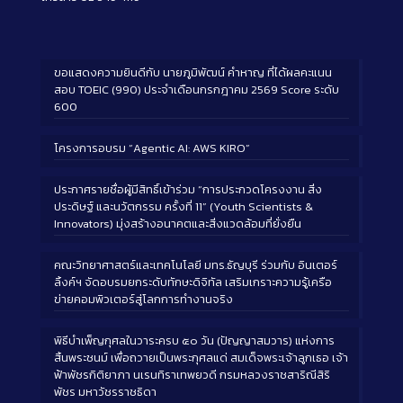
ขอแสดงความยินดีกับ นายภูมิพัฒน์ คำหาญ ที่ได้ผลคะแนน
สอบ TOEIC (990) ประจำเดือนกรกฎาคม 2569 Score ระดับ
600
โครงการอบรม “Agentic AI: AWS KIRO”
ประกาศรายชื่อผู้มีสิทธิ์เข้าร่วม “การประกวดโครงงาน สิ่ง
ประดิษฐ์ และนวัตกรรม ครั้งที่ 11” (Youth Scientists &
Innovators) มุ่งสร้างอนาคตและสิ่งแวดล้อมที่ยั่งยืน
คณะวิทยาศาสตร์และเทคโนโลยี มทร.ธัญบุรี ร่วมกับ อินเตอร์
ลิ้งค์ฯ จัดอบรมยกระดับทักษะดิจิทัล เสริมเกราะความรู้เครือ
ข่ายคอมพิวเตอร์สู่โลกการทำงานจริง
พิธีบำเพ็ญกุศลในวาระครบ ๕๐ วัน (ปัญญาสมวาร) แห่งการ
สิ้นพระชนม์ เพื่อถวายเป็นพระกุศลแด่ สมเด็จพระเจ้าลูกเธอ เจ้า
ฟ้าพัชรกิติยาภา นเรนทิราเทพยวดี กรมหลวงราชสาริณีสิริ
พัชร มหาวัชรราชธิดา