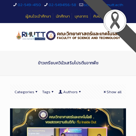
Skip
02-549-4150
02-5494156-58
sciteched@rmutt.ac.th
to
Content
ผู้สนใจเข้าศึกษา
นักศึกษา
บุคลากร
ศิษย์เก่า
ข้าวเกรียบควินัวเสริมโปรตีนจากพืช
Categories
Tags
Authors
Show all