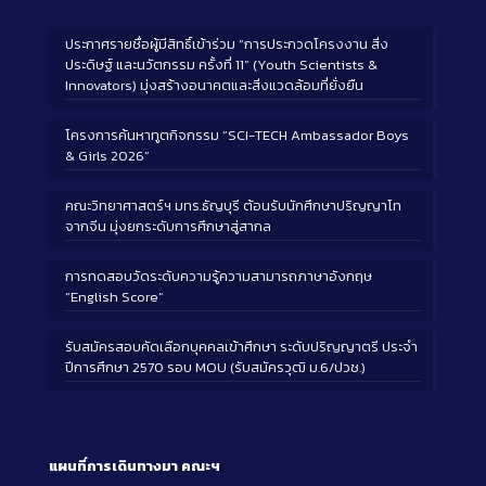
ประกาศรายชื่อผู้มีสิทธิ์เข้าร่วม “การประกวดโครงงาน สิ่ง
ประดิษฐ์ และนวัตกรรม ครั้งที่ 11” (Youth Scientists &
Innovators) มุ่งสร้างอนาคตและสิ่งแวดล้อมที่ยั่งยืน
โครงการค้นหาทูตกิจกรรม “SCI-TECH Ambassador Boys
& Girls 2026”
คณะวิทยาศาสตร์ฯ มทร.ธัญบุรี ต้อนรับนักศึกษาปริญญาโท
จากจีน มุ่งยกระดับการศึกษาสู่สากล
การทดสอบวัดระดับความรู้ความสามารถภาษาอังกฤษ
“English Score”
รับสมัครสอบคัดเลือกบุคคลเข้าศึกษา ระดับปริญญาตรี ประจำ
ปีการศึกษา 2570 รอบ MOU (รับสมัครวุฒิ ม.6/ปวช.)
แผนที่การเดินทางมา
คณะฯ