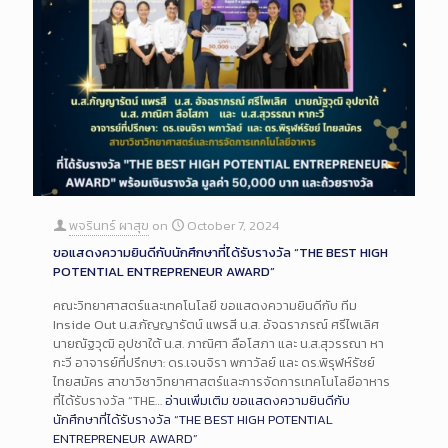
พจรินทร์ ผาสุข
on
October 7, 2024
ขอแสดงความยินดีกับนักศึกษาที่ได้รับรางวัล “THE BEST HIGH
POTENTIAL ENTREPRENEUR AWARD”
คณะวิทยาศาสตร์และเทคโนโลยี ขอแสดงความยินดีกับ ทีม
Inside Out น.ส.กัญญารัตน์ แพรสี น.ส. อัจฉราภรณ์ ศรีไพเลิศ
นายณัฐวุฒิ อุปชาใต้ น.ส. ภาณิศา ลือโสภา และ น.ส.สุวรรณา หา
กะวี อาจารย์ที่ปรึกษา: ดร.เจนจิรา พกาวัลย์ และ ดร.พิรุฬห์รัชย์
ไทยสมัคร สาขาวิชาวิทยาศาสตร์และการจัดการเทคโนโลยีอาหาร
ที่ได้รับรางวัล “THE…
อ่านเพิ่มเติม
ขอแสดงความยินดีกับ
นักศึกษาที่ได้รับรางวัล “THE BEST HIGH POTENTIAL
ENTREPRENEUR AWARD”