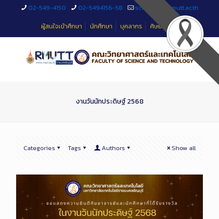
Skip
02-549-4150
02-5494156-58
sciteched@rmutt.ac.th
to
Content
ผู้สนใจเข้าศึกษา
นักศึกษา
บุคลากร
ศิษย์เก่า
งานวันนักประดิษฐ์ 2568
Categories
Tags
Authors
Show all