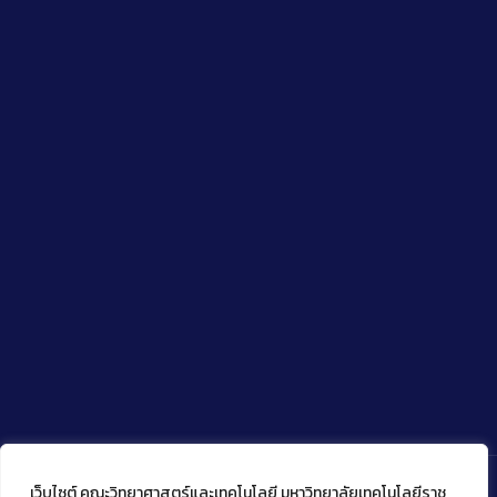
เว็บไซต์ คณะวิทยาศาสตร์และเทคโนโลยี มหาวิทยาลัยเทคโนโลยีราช