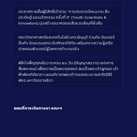
ประกาศรายชื่อผู้มีสิทธิ์เข้าร่วม “การประกวดโครงงาน สิ่ง
ประดิษฐ์ และนวัตกรรม ครั้งที่ 11” (Youth Scientists &
Innovators) มุ่งสร้างอนาคตและสิ่งแวดล้อมที่ยั่งยืน
คณะวิทยาศาสตร์และเทคโนโลยี มทร.ธัญบุรี ร่วมกับ อินเตอร์
ลิ้งค์ฯ จัดอบรมยกระดับทักษะดิจิทัล เสริมเกราะความรู้เครือ
ข่ายคอมพิวเตอร์สู่โลกการทำงานจริง
พิธีบำเพ็ญกุศลในวาระครบ ๕๐ วัน (ปัญญาสมวาร) แห่งการ
สิ้นพระชนม์ เพื่อถวายเป็นพระกุศลแด่ สมเด็จพระเจ้าลูกเธอ เจ้า
ฟ้าพัชรกิติยาภา นเรนทิราเทพยวดี กรมหลวงราชสาริณีสิริ
พัชร มหาวัชรราชธิดา
แผนที่การเดินทางมา
คณะฯ