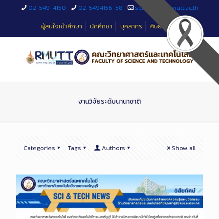
Skip
02-549-4150
02-5494156-58
sciteched@rmutt.ac.th
to
Content
ผู้สนใจเข้าศึกษา
นักศึกษา
บุคลากร
ศิษย์เก่า
งานวิจัยระดับนานาชาติ
Categories
Tags
Authors
Show all