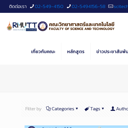
Skip
ติดต่อเรา
02-549-4150
02-5494156-58
scitec
to
Content
เกี่ยวกับคณะ
หลักสูตร
ข่าวประชาสัมพัน
Filter by
Categories
Tags
Autho