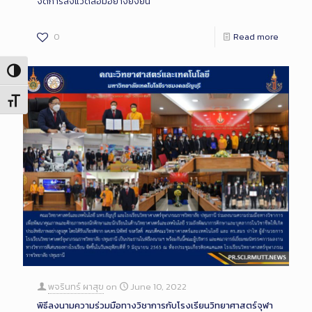
จัดการสิ่งแวดล้อมอย่างยั่งยืน
0
Read more
Toggle High Contrast
Toggle Font size
พจรินทร์ ผาสุข
on
June 10, 2022
พิธีลงนามความร่วมมือทางวิชาการกับโรงเรียนวิทยาศาสตร์จุฬา