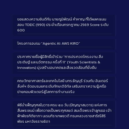
ขอแสดงความยินดีกับ นายภูมิพัฒน์ คำหาญ ที่ได้ผลคะแนน
สอบ TOEIC (990) ประจำเดือนกรกฎาคม 2569 Score ระดับ
600
โครงการอบรม “Agentic AI: AWS KIRO”
ประกาศรายชื่อผู้มีสิทธิ์เข้าร่วม “การประกวดโครงงาน สิ่ง
ประดิษฐ์ และนวัตกรรม ครั้งที่ 11” (Youth Scientists &
Innovators) มุ่งสร้างอนาคตและสิ่งแวดล้อมที่ยั่งยืน
คณะวิทยาศาสตร์และเทคโนโลยี มทร.ธัญบุรี ร่วมกับ อินเตอร์
ลิ้งค์ฯ จัดอบรมยกระดับทักษะดิจิทัล เสริมเกราะความรู้เครือ
ข่ายคอมพิวเตอร์สู่โลกการทำงานจริง
พิธีบำเพ็ญกุศลในวาระครบ ๕๐ วัน (ปัญญาสมวาร) แห่งการ
สิ้นพระชนม์ เพื่อถวายเป็นพระกุศลแด่ สมเด็จพระเจ้าลูกเธอ เจ้า
ฟ้าพัชรกิติยาภา นเรนทิราเทพยวดี กรมหลวงราชสาริณีสิริ
พัชร มหาวัชรราชธิดา