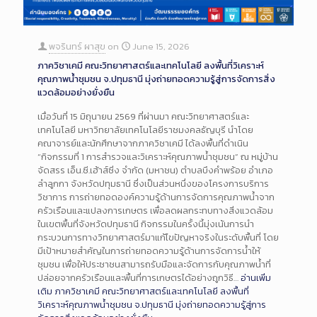
พจรินทร์ ผาสุข
on
June 15, 2026
ภาควิชาเคมี คณะวิทยาศาสตร์และเทคโนโลยี ลงพื้นที่วิเคราะห์
คุณภาพน้ำชุมชน จ.ปทุมธานี มุ่งถ่ายทอดความรู้สู่การจัดการสิ่ง
แวดล้อมอย่างยั่งยืน
เมื่อวันที่ 15 มิถุนายน 2569 ที่ผ่านมา คณะวิทยาศาสตร์และ
เทคโนโลยี มหาวิทยาลัยเทคโนโลยีราชมงคลธัญบุรี นำโดย
คณาจารย์และนักศึกษาจากภาควิชาเคมี ได้ลงพื้นที่ดำเนิน
“กิจกรรมที่ 1 การสำรวจและวิเคราะห์คุณภาพน้ำชุมชน” ณ หมู่บ้าน
จัดสรร เอ็น.ซี.เฮ้าส์ซิ่ง จำกัด (มหาชน) ตำบลบึงคำพร้อย อำเภอ
ลำลูกกา จังหวัดปทุมธานี ซึ่งเป็นส่วนหนึ่งของโครงการบริการ
วิชาการ การถ่ายทอดองค์ความรู้ด้านการจัดการคุณภาพน้ำจาก
ครัวเรือนและแปลงการเกษตร เพื่อลดผลกระทบทางสิ่งแวดล้อม
ในเขตพื้นที่จังหวัดปทุมธานี กิจกรรมในครั้งนี้มุ่งเน้นการนำ
กระบวนการทางวิทยาศาสตร์มาแก้ไขปัญหาจริงในระดับพื้นที่ โดย
มีเป้าหมายสำคัญในการถ่ายทอดความรู้ด้านการจัดการน้ำให้
ชุมชน เพื่อให้ประชาชนสามารถรับมือและจัดการกับคุณภาพน้ำที่
ปล่อยจากครัวเรือนและพื้นที่การเกษตรได้อย่างถูกวิธี…
อ่านเพิ่ม
เติม
ภาควิชาเคมี คณะวิทยาศาสตร์และเทคโนโลยี ลงพื้นที่
วิเคราะห์คุณภาพน้ำชุมชน จ.ปทุมธานี มุ่งถ่ายทอดความรู้สู่การ