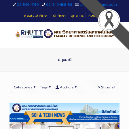
Skip
02-549-4150
02-5494156-58
sciteched@rmutt.ac.th
to
Content
ผู้สนใจเข้าศึกษา
นักศึกษา
บุคลากร
ศิษย์เก่า
ปทุมธานี
Categories
Tags
Authors
Show all