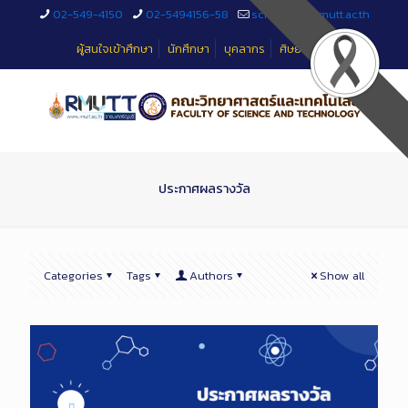
Skip
02-549-4150
02-5494156-58
sciteched@rmutt.ac.th
to
Content
ผู้สนใจเข้าศึกษา
นักศึกษา
บุคลากร
ศิษย์เก่า
ประกาศผลรางวัล
Categories
Tags
Authors
Show all