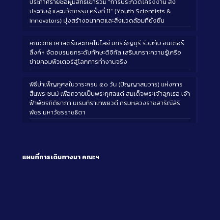
ประกาศรายชื่อผู้มีสิทธิ์เข้าร่วม “การประกวดโครงงาน สิ่ง
ประดิษฐ์ และนวัตกรรม ครั้งที่ 11” (Youth Scientists &
Innovators) มุ่งสร้างอนาคตและสิ่งแวดล้อมที่ยั่งยืน
คณะวิทยาศาสตร์และเทคโนโลยี มทร.ธัญบุรี ร่วมกับ อินเตอร์
ลิ้งค์ฯ จัดอบรมยกระดับทักษะดิจิทัล เสริมเกราะความรู้เครือ
ข่ายคอมพิวเตอร์สู่โลกการทำงานจริง
พิธีบำเพ็ญกุศลในวาระครบ ๕๐ วัน (ปัญญาสมวาร) แห่งการ
สิ้นพระชนม์ เพื่อถวายเป็นพระกุศลแด่ สมเด็จพระเจ้าลูกเธอ เจ้า
ฟ้าพัชรกิติยาภา นเรนทิราเทพยวดี กรมหลวงราชสาริณีสิริ
พัชร มหาวัชรราชธิดา
แผนที่การเดินทางมา
คณะฯ