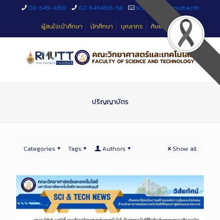
Skip
02-549-4150
02-5494156-58
sciteched@rmutt.ac.th
to
Content
ผู้สนใจเข้าศึกษา
นักศึกษา
บุคลากร
ศิษย์เก่า
ปริญญาบัตร
Categories
Tags
Authors
Show all