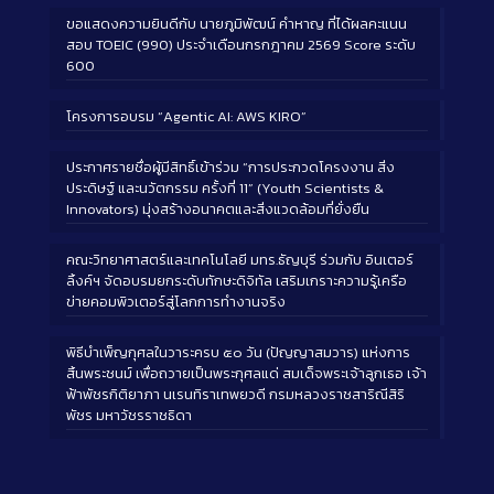
ขอแสดงความยินดีกับ นายภูมิพัฒน์ คำหาญ ที่ได้ผลคะแนน
สอบ TOEIC (990) ประจำเดือนกรกฎาคม 2569 Score ระดับ
600
โครงการอบรม “Agentic AI: AWS KIRO”
ประกาศรายชื่อผู้มีสิทธิ์เข้าร่วม “การประกวดโครงงาน สิ่ง
ประดิษฐ์ และนวัตกรรม ครั้งที่ 11” (Youth Scientists &
Innovators) มุ่งสร้างอนาคตและสิ่งแวดล้อมที่ยั่งยืน
คณะวิทยาศาสตร์และเทคโนโลยี มทร.ธัญบุรี ร่วมกับ อินเตอร์
ลิ้งค์ฯ จัดอบรมยกระดับทักษะดิจิทัล เสริมเกราะความรู้เครือ
ข่ายคอมพิวเตอร์สู่โลกการทำงานจริง
พิธีบำเพ็ญกุศลในวาระครบ ๕๐ วัน (ปัญญาสมวาร) แห่งการ
สิ้นพระชนม์ เพื่อถวายเป็นพระกุศลแด่ สมเด็จพระเจ้าลูกเธอ เจ้า
ฟ้าพัชรกิติยาภา นเรนทิราเทพยวดี กรมหลวงราชสาริณีสิริ
พัชร มหาวัชรราชธิดา