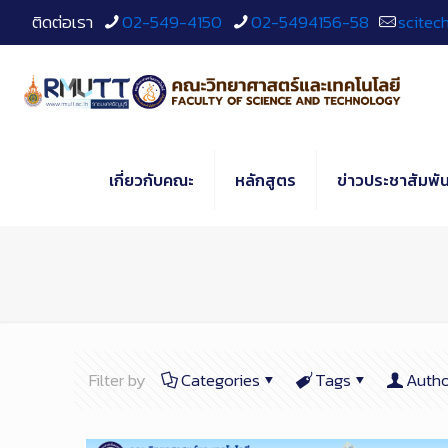
Skip
ติดต่อเรา
02-549-4150
02-5494156-58
scitec
to
Content
เกี่ยวกับคณะ
หลักสูตร
ข่าวประชาสัมพัน
Filter by
Categories
Tags
Autho