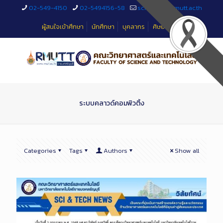
Skip
02-549-4150
02-5494156-58
sciteched@rmutt.ac.th
to
Content
ผู้สนใจเข้าศึกษา
นักศึกษา
บุคลากร
ศิษย์เก่า
ระบบคลาวด์คอมพิวติ้ง
Categories
Tags
Authors
Show all