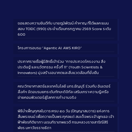
ขอแสดงความยินดีกับ นายภูมิพัฒน์ คำหาญ ที่ได้ผลคะแนน
สอบ TOEIC (990) ประจำเดือนกรกฎาคม 2569 Score ระดับ
600
โครงการอบรม “Agentic AI: AWS KIRO”
ประกาศรายชื่อผู้มีสิทธิ์เข้าร่วม “การประกวดโครงงาน สิ่ง
ประดิษฐ์ และนวัตกรรม ครั้งที่ 11” (Youth Scientists &
Innovators) มุ่งสร้างอนาคตและสิ่งแวดล้อมที่ยั่งยืน
คณะวิทยาศาสตร์และเทคโนโลยี มทร.ธัญบุรี ร่วมกับ อินเตอร์
ลิ้งค์ฯ จัดอบรมยกระดับทักษะดิจิทัล เสริมเกราะความรู้เครือ
ข่ายคอมพิวเตอร์สู่โลกการทำงานจริง
พิธีบำเพ็ญกุศลในวาระครบ ๕๐ วัน (ปัญญาสมวาร) แห่งการ
สิ้นพระชนม์ เพื่อถวายเป็นพระกุศลแด่ สมเด็จพระเจ้าลูกเธอ เจ้า
ฟ้าพัชรกิติยาภา นเรนทิราเทพยวดี กรมหลวงราชสาริณีสิริ
พัชร มหาวัชรราชธิดา