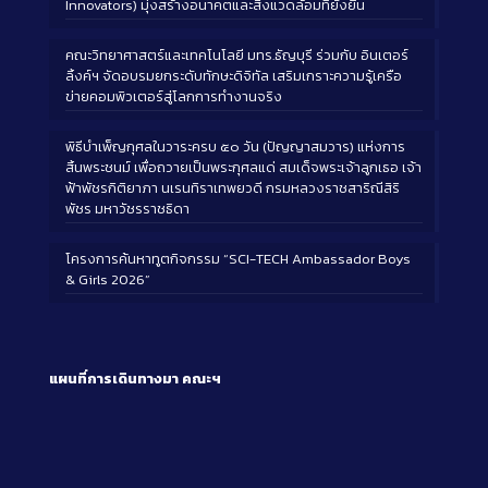
Innovators) มุ่งสร้างอนาคตและสิ่งแวดล้อมที่ยั่งยืน
คณะวิทยาศาสตร์และเทคโนโลยี มทร.ธัญบุรี ร่วมกับ อินเตอร์
ลิ้งค์ฯ จัดอบรมยกระดับทักษะดิจิทัล เสริมเกราะความรู้เครือ
ข่ายคอมพิวเตอร์สู่โลกการทำงานจริง
พิธีบำเพ็ญกุศลในวาระครบ ๕๐ วัน (ปัญญาสมวาร) แห่งการ
สิ้นพระชนม์ เพื่อถวายเป็นพระกุศลแด่ สมเด็จพระเจ้าลูกเธอ เจ้า
ฟ้าพัชรกิติยาภา นเรนทิราเทพยวดี กรมหลวงราชสาริณีสิริ
พัชร มหาวัชรราชธิดา
โครงการค้นหาทูตกิจกรรม “SCI-TECH Ambassador Boys
& Girls 2026”
แผนที่การเดินทางมา
คณะฯ