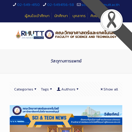
Skip
02-549-4150
02-5494156-58
sciteched@rmutt.ac.th
to
Content
ผู้สนใจเข้าศึกษา
นักศึกษา
บุคลากร
ศิษย์เก่า
วัสดุทางการแพทย์
Categories
Tags
Authors
Show all