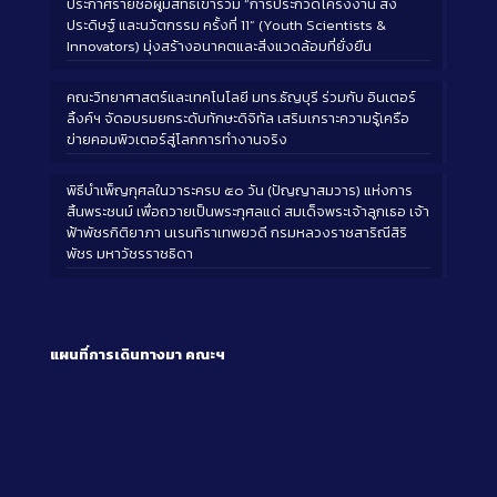
ประกาศรายชื่อผู้มีสิทธิ์เข้าร่วม “การประกวดโครงงาน สิ่ง
ประดิษฐ์ และนวัตกรรม ครั้งที่ 11” (Youth Scientists &
Innovators) มุ่งสร้างอนาคตและสิ่งแวดล้อมที่ยั่งยืน
คณะวิทยาศาสตร์และเทคโนโลยี มทร.ธัญบุรี ร่วมกับ อินเตอร์
ลิ้งค์ฯ จัดอบรมยกระดับทักษะดิจิทัล เสริมเกราะความรู้เครือ
ข่ายคอมพิวเตอร์สู่โลกการทำงานจริง
พิธีบำเพ็ญกุศลในวาระครบ ๕๐ วัน (ปัญญาสมวาร) แห่งการ
สิ้นพระชนม์ เพื่อถวายเป็นพระกุศลแด่ สมเด็จพระเจ้าลูกเธอ เจ้า
ฟ้าพัชรกิติยาภา นเรนทิราเทพยวดี กรมหลวงราชสาริณีสิริ
พัชร มหาวัชรราชธิดา
แผนที่การเดินทางมา
คณะฯ