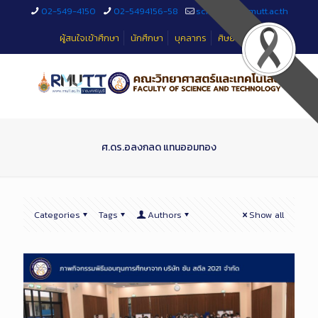
Skip
02-549-4150
02-5494156-58
sciteched@rmutt.ac.th
to
Content
ผู้สนใจเข้าศึกษา
นักศึกษา
บุคลากร
ศิษย์เก่า
ศ.ดร.อลงกลด แทนออมทอง
Categories
Tags
Authors
Show all