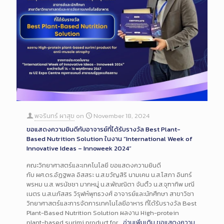
พจรินทร์ ผาสุข
on
November 18, 2024
ขอแสดงความยินดีกับอาจารย์ที่ได้รับรางวัล Best Plant-
Based Nutrition Solution ในงาน “International Week of
Innovative Ideas – Innoweek 2024”
คณะวิทยาศาสตร์และเทคโนโลยี ขอแสดงความยินดี
กับ ผศ.ดร.อัฏฐพล อิสสระ น.ส.ขวัญสิริ นามเคน น.ส.โสภา อินทร์
พรหม น.ส. พรนัชชา มากหมู่ น.ส.พัณณิตา จันติ้ว น.ส.จุฑาทิพ มณี
เนตร น.ส.นภัสสร วิรุฬห์พุทธวงศ์ อาจารย์และนักศึกษา สาขาวิชา
วิทยาศาสตร์และการจัดการเทคโนโลยีอาหาร ที่ได้รับรางวัล Best
Plant-Based Nutrition Solution ผลงาน High-protein
plant-based surimi product for…
อ่านเพิ่มเติม
ขอแสดงความ