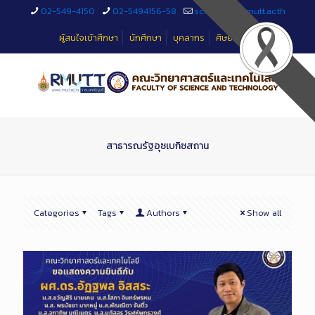
Skip
02-549-4150
02-5494156-58
sciteched@rmutt.ac.th
to
Content
ผู้สนใจเข้าศึกษา
นักศึกษา
บุคลากร
ศิษย์เก่า
สาธารณรัฐอุซเบกิซสถาน
Categories
Tags
Authors
Show all