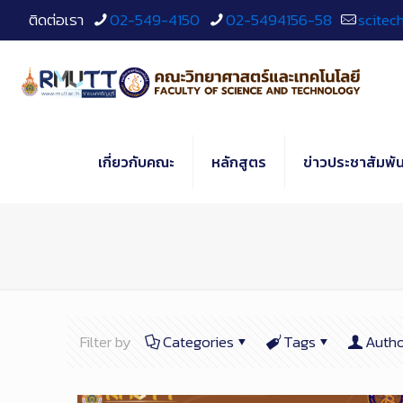
Skip
ติดต่อเรา
02-549-4150
02-5494156-58
scitec
to
Content
เกี่ยวกับคณะ
หลักสูตร
ข่าวประชาสัมพัน
Filter by
Categories
Tags
Autho