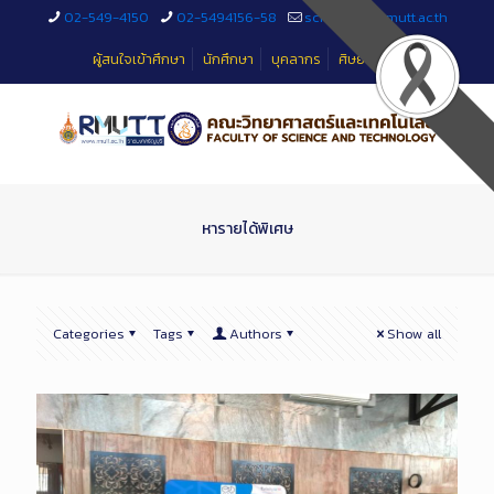
Skip
02-549-4150
02-5494156-58
sciteched@rmutt.ac.th
to
Content
ผู้สนใจเข้าศึกษา
นักศึกษา
บุคลากร
ศิษย์เก่า
หารายได้พิเศษ
Categories
Tags
Authors
Show all